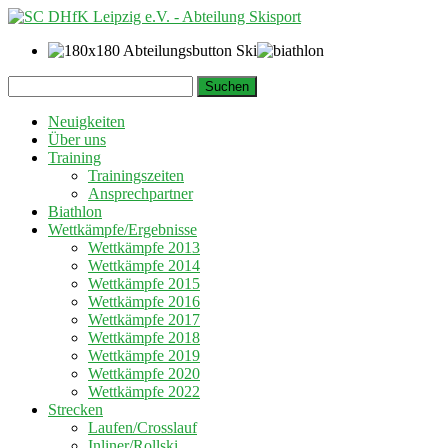
Springe
Suchen
zum
nach:
Inhalt
Neuigkeiten
Über uns
Training
Trainingszeiten
Ansprechpartner
Biathlon
Wettkämpfe/Ergebnisse
Wettkämpfe 2013
Wettkämpfe 2014
Wettkämpfe 2015
Wettkämpfe 2016
Wettkämpfe 2017
Wettkämpfe 2018
Wettkämpfe 2019
Wettkämpfe 2020
Wettkämpfe 2022
Strecken
Laufen/Crosslauf
Inliner/Rollski