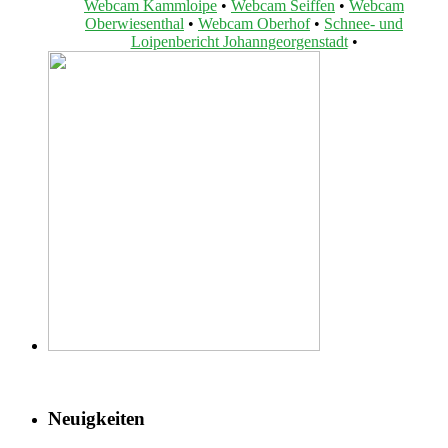
Webcam Kammloipe
•
Webcam Seiffen
•
Webcam
Oberwiesenthal
•
Webcam Oberhof
•
Schnee- und
Loipenbericht Johanngeorgenstadt
•
Neuigkeiten