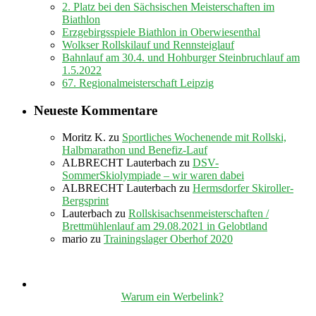
2. Platz bei den Sächsischen Meisterschaften im
Biathlon
Erzgebirgsspiele Biathlon in Oberwiesenthal
Wolkser Rollskilauf und Rennsteiglauf
Bahnlauf am 30.4. und Hohburger Steinbruchlauf am
1.5.2022
67. Regionalmeisterschaft Leipzig
Neueste Kommentare
Moritz K.
zu
Sportliches Wochenende mit Rollski,
Halbmarathon und Benefiz-Lauf
ALBRECHT Lauterbach
zu
DSV-
SommerSkiolympiade – wir waren dabei
ALBRECHT Lauterbach
zu
Hermsdorfer Skiroller-
Bergsprint
Lauterbach
zu
Rollskisachsenmeisterschaften /
Brettmühlenlauf am 29.08.2021 in Gelobtland
mario
zu
Trainingslager Oberhof 2020
Warum ein Werbelink?