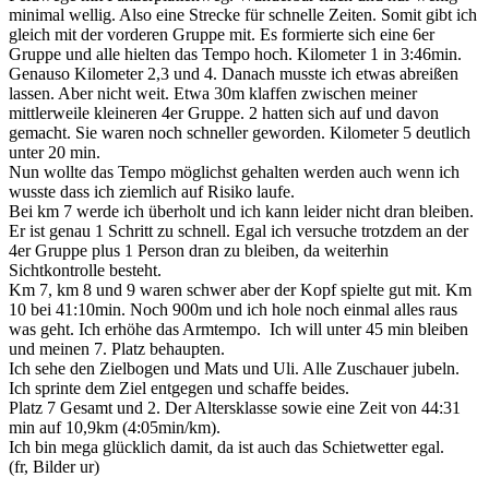
minimal wellig. Also eine Strecke für schnelle Zeiten. Somit gibt ich
gleich mit der vorderen Gruppe mit. Es formierte sich eine 6er
Gruppe und alle hielten das Tempo hoch. Kilometer 1 in 3:46min.
Genauso Kilometer 2,3 und 4. Danach musste ich etwas abreißen
lassen. Aber nicht weit. Etwa 30m klaffen zwischen meiner
mittlerweile kleineren 4er Gruppe. 2 hatten sich auf und davon
gemacht. Sie waren noch schneller geworden. Kilometer 5 deutlich
unter 20 min.
Nun wollte das Tempo möglichst gehalten werden auch wenn ich
wusste dass ich ziemlich auf Risiko laufe.
Bei km 7 werde ich überholt und ich kann leider nicht dran bleiben.
Er ist genau 1 Schritt zu schnell. Egal ich versuche trotzdem an der
4er Gruppe plus 1 Person dran zu bleiben, da weiterhin
Sichtkontrolle besteht.
Km 7, km 8 und 9 waren schwer aber der Kopf spielte gut mit. Km
10 bei 41:10min. Noch 900m und ich hole noch einmal alles raus
was geht. Ich erhöhe das Armtempo. Ich will unter 45 min bleiben
und meinen 7. Platz behaupten.
Ich sehe den Zielbogen und Mats und Uli. Alle Zuschauer jubeln.
Ich sprinte dem Ziel entgegen und schaffe beides.
Platz 7 Gesamt und 2. Der Altersklasse sowie eine Zeit von 44:31
min auf 10,9km (4:05min/km).
Ich bin mega glücklich damit, da ist auch das Schietwetter egal.
(fr, Bilder ur)