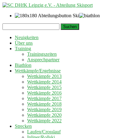
Springe
Suchen
zum
nach:
Inhalt
Neuigkeiten
Über uns
Training
Trainingszeiten
Ansprechpartner
Biathlon
Wettkämpfe/Ergebnisse
Wettkämpfe 2013
Wettkämpfe 2014
Wettkämpfe 2015
Wettkämpfe 2016
Wettkämpfe 2017
Wettkämpfe 2018
Wettkämpfe 2019
Wettkämpfe 2020
Wettkämpfe 2022
Strecken
Laufen/Crosslauf
Inliner/Rollski