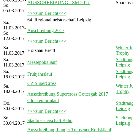
AUSSCHREIBUNG - SM 2017
Sparkass
So.
05.03.2017
>>>zum Bericht<<<
64. Regionalmeisterschaft Leipzig
Sa.
11.03.2017-
Auschreibung 2017
So.
12.03.2017
>>>zum Bericht<<<
Sa.
Winter Ju
Holzhau Brettl
11.03.2017
Trophy
Sa.
Stadtrang
Messepokallauf
11.03.2017
Leipzig
Sa.
Stadtrang
Frühjahrslauf
18.03.2017
Leipzig
CZ SuperCross
Sa.
Winter Ju
18.03.2017
Trophy
Ausschreibung Supercross Gottesgab 2017
Glockenturmlauf
Do.
Stadtrang
30.03.2017
Leipzig
>>>zum Bericht<<<
So.
Stadtrang
Stadtmeisterschaft Bahn
30.04.2017
Leipzig
Ausschreibung Langer Trebsener Rollskilauf