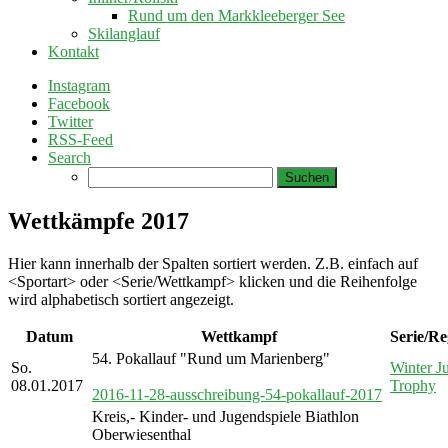
Rund um den Markkleeberger See
Skilanglauf
Kontakt
Instagram
Facebook
Twitter
RSS-Feed
Search
Suchen
nach:
Wettkämpfe 2017
Hier kann innerhalb der Spalten sortiert werden. Z.B. einfach auf
<Sportart> oder <Serie/Wettkampf> klicken und die Reihenfolge
wird alphabetisch sortiert angezeigt.
Datum
Wettkampf
Serie/R
54. Pokallauf "Rund um Marienberg"
So.
Winter Ju
08.01.2017
Trophy
2016-11-28-ausschreibung-54-pokallauf-2017
Kreis,- Kinder- und Jugendspiele Biathlon
Oberwiesenthal