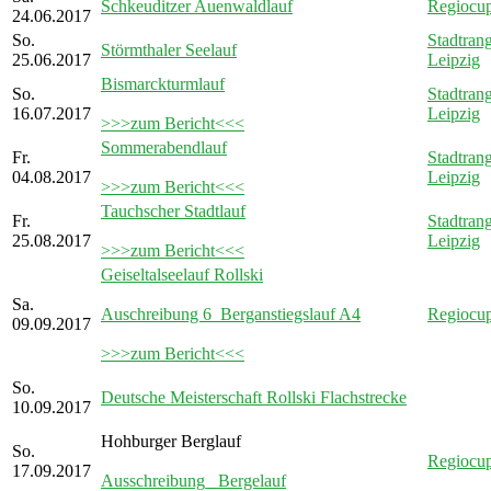
Schkeuditzer Auenwaldlauf
Regiocu
24.06.2017
So.
Stadtrang
Störmthaler Seelauf
25.06.2017
Leipzig
Bismarckturmlauf
So.
Stadtrang
16.07.2017
Leipzig
>>>zum Bericht<<<
Sommerabendlauf
Fr.
Stadtrang
04.08.2017
Leipzig
>>>zum Bericht<<<
Tauchscher Stadtlauf
Fr.
Stadtrang
25.08.2017
Leipzig
>>>zum Bericht<<<
Geiseltalseelauf Rollski
Sa.
Auschreibung 6_Berganstiegslauf A4
Regiocu
09.09.2017
>>>zum Bericht<<<
So.
Deutsche Meisterschaft Rollski Flachstrecke
10.09.2017
Hohburger Berglauf
So.
Regiocu
17.09.2017
Ausschreibung_ Bergelauf