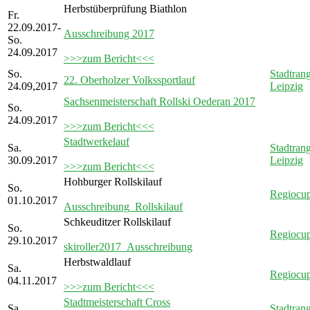
Herbstüberprüfung Biathlon
Fr.
22.09.2017-
Ausschreibung 2017
So.
24.09.2017
>>>zum Bericht<<<
So.
Stadtrang
22. Oberholzer Volkssportlauf
24.09,2017
Leipzig
Sachsenmeisterschaft Rollski Oederan 2017
So.
24.09.2017
>>>zum Bericht<<<
Stadtwerkelauf
Sa.
Stadtrang
30.09.2017
Leipzig
>>>zum Bericht<<<
Hohburger Rollskilauf
So.
Regiocu
01.10.2017
Ausschreibung_Rollskilauf
Schkeuditzer Rollskilauf
So.
Regiocu
29.10.2017
skiroller2017_Ausschreibung
Herbstwaldlauf
Sa.
Regiocu
04.11.2017
>>>zum Bericht<<<
Stadtmeisterschaft Cross
Sa.
Stadtrang