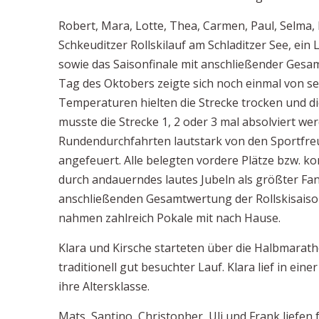
Robert, Mara, Lotte, Thea, Carmen, Paul, Selma, 
Schkeuditzer Rollskilauf am Schladitzer See, e
sowie das Saisonfinale mit anschließender Ges
Tag des Oktobers zeigte sich noch einmal von s
Temperaturen hielten die Strecke trocken und die
musste die Strecke 1, 2 oder 3 mal absolviert we
Rundendurchfahrten lautstark von den Sportfreu
angefeuert. Alle belegten vordere Plätze bzw. k
durch andauerndes lautes Jubeln als größter Fa
anschließenden Gesamtwertung der Rollskisaiso
nahmen zahlreich Pokale mit nach Hause.
Klara und Kirsche starteten über die Halbmarat
traditionell gut besuchter Lauf. Klara lief in ein
ihre Altersklasse.
Mats, Santino, Christopher, Uli und Frank liefen