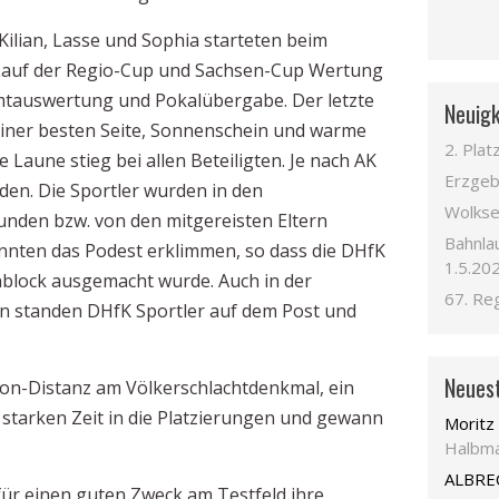
Kilian, Lasse und Sophia starteten beim
in Lauf der Regio-Cup und Sachsen-Cup Wertung
amtauswertung und Pokalübergabe. Der letzte
Neuigk
einer besten Seite, Sonnenschein und warme
2. Plat
 Laune stieg bei allen Beteiligten. Je nach AK
Erzgeb
rden. Die Sportler wurden in den
Wolkser
nden bzw. von den mitgereisten Eltern
Bahnla
onnten das Podest erklimmen, so dass die DHfK
1.5.20
nblock ausgemacht wurde. Auch in der
67. Re
n standen DHfK Sportler auf dem Post und
Neues
hon-Distanz am Völkerschlachtdenkmal, ein
er starken Zeit in die Platzierungen und gewann
Moritz 
Halbma
ALBRE
 für einen guten Zweck am Testfeld ihre