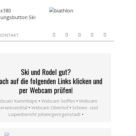
KONTAKT
Ski und Rodel gut?
ach auf die folgenden Links klicken und
per Webcam prüfen!
bcam Kammloipe
•
Webcam Seiffen
•
Webcam
erwiesenthal
•
Webcam Oberhof
•
Schnee- und
Loipenbericht Johanngeorgenstadt
•