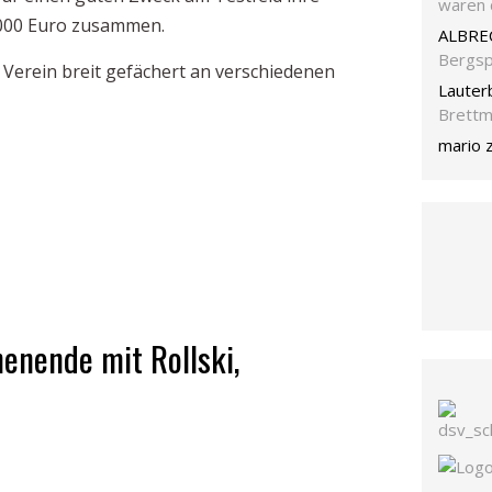
waren 
 000 Euro zusammen.
ALBRE
Bergsp
r Verein breit gefächert an verschiedenen
Lauter
Brettm
mario
henende mit Rollski,