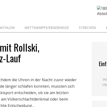
IATHLON
WETTKÄMPFE/ERGEBNISSE
STRECKEN
it Rollski,
z-Lauf
Einf
We
Nachdem die Uhren in der Nacht zuvor wieder
Ob
nde länger schlafen konnten, mussten sich
kisport entscheiden, ob sie am letzten
n am Völkerschlachtdenkmal oder beim
eichte Entscheidung…