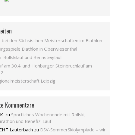
eiten
z bei den Sächsischen Meisterschaften im Biathlon
irgsspiele Biathlon in Oberwiesenthal
 Rollskilauf und Rennsteiglauf
uf am 30.4. und Hohburger Steinbruchlauf am
22
gionalmeisterschaft Leipzig
te Kommentare
K.
zu
Sportliches Wochenende mit Rollski,
rathon und Benefiz-Lauf
CHT Lauterbach
zu
DSV-SommerSkiolympiade – wir