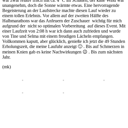
war zwar relativ frisch mit ca. 4 °C im Schatten, der kalte Wind war
unangenehm, doch die Sonne wärmte etwas. Eine hervorragende
Begeisterung an der Laufstrecke machte diesen Lauf wieder zu
einem tollen Erlebnis. Vor allem auf der zweiten Hälfte des
Halbmarathons war das Anfeuern der Zuschauer wichtig für mich
aufgrund der nicht so optimalen Vorbereitung auf dieses Event. Mit
einer Laufzeit von 2:08 h war ich dann auch zufrieden und wurde
von Tine und Selma mit einem freudigen Lächeln empfangen.
Vollkommen kaputt, aber glücklich, genieße ich jetzt die 49 Stunden
Erholungszeit, die meine Laufuhr anzeigt 🙂 . Bis auf Schmerzen in
meinen Knien gab es keine Nachwirkungen 😉 . Bis zum nächsten
Jahr.
(mk)