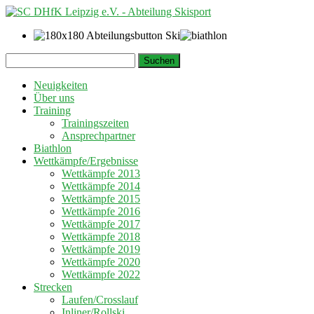
Springe
Suchen
zum
nach:
Inhalt
Neuigkeiten
Über uns
Training
Trainingszeiten
Ansprechpartner
Biathlon
Wettkämpfe/Ergebnisse
Wettkämpfe 2013
Wettkämpfe 2014
Wettkämpfe 2015
Wettkämpfe 2016
Wettkämpfe 2017
Wettkämpfe 2018
Wettkämpfe 2019
Wettkämpfe 2020
Wettkämpfe 2022
Strecken
Laufen/Crosslauf
Inliner/Rollski