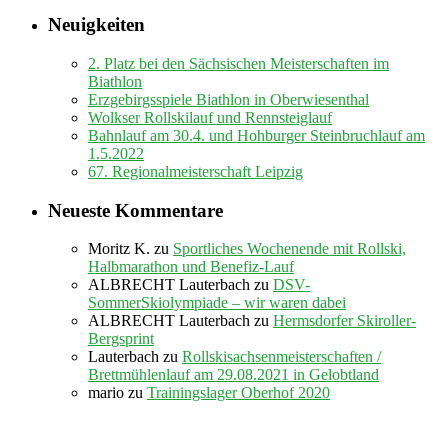
Neuigkeiten
2. Platz bei den Sächsischen Meisterschaften im
Biathlon
Erzgebirgsspiele Biathlon in Oberwiesenthal
Wolkser Rollskilauf und Rennsteiglauf
Bahnlauf am 30.4. und Hohburger Steinbruchlauf am
1.5.2022
67. Regionalmeisterschaft Leipzig
Neueste Kommentare
Moritz K.
zu
Sportliches Wochenende mit Rollski,
Halbmarathon und Benefiz-Lauf
ALBRECHT Lauterbach
zu
DSV-
SommerSkiolympiade – wir waren dabei
ALBRECHT Lauterbach
zu
Hermsdorfer Skiroller-
Bergsprint
Lauterbach
zu
Rollskisachsenmeisterschaften /
Brettmühlenlauf am 29.08.2021 in Gelobtland
mario
zu
Trainingslager Oberhof 2020