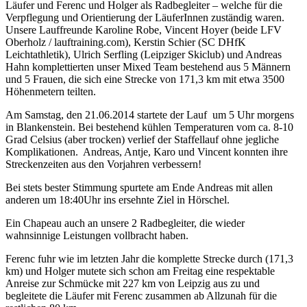
Läufer und Ferenc und Holger als Radbegleiter – welche für die
Verpflegung und Orientierung der LäuferInnen zuständig waren.
Unsere Lauffreunde Karoline Robe, Vincent Hoyer (beide LFV
Oberholz / lauftraining.com), Kerstin Schier (SC DHfK
Leichtathletik), Ulrich Serfling (Leipziger Skiclub) und Andreas
Hahn komplettierten unser Mixed Team bestehend aus 5 Männern
und 5 Frauen, die sich eine Strecke von 171,3 km mit etwa 3500
Höhenmetern teilten.
Am Samstag, den 21.06.2014 startete der Lauf um 5 Uhr morgens
in Blankenstein. Bei bestehend kühlen Temperaturen vom ca. 8-10
Grad Celsius (aber trocken) verlief der Staffellauf ohne jegliche
Komplikationen. Andreas, Antje, Karo und Vincent konnten ihre
Streckenzeiten aus den Vorjahren verbessern!
Bei stets bester Stimmung spurtete am Ende Andreas mit allen
anderen um 18:40Uhr ins ersehnte Ziel in Hörschel.
Ein Chapeau auch an unsere 2 Radbegleiter, die wieder
wahnsinnige Leistungen vollbracht haben.
Ferenc fuhr wie im letzten Jahr die komplette Strecke durch (171,3
km) und Holger mutete sich schon am Freitag eine respektable
Anreise zur Schmücke mit 227 km von Leipzig aus zu und
begleitete die Läufer mit Ferenc zusammen ab Allzunah für die