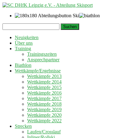
Springe
Suchen
zum
nach:
Inhalt
Neuigkeiten
Über uns
Training
Trainingszeiten
Ansprechpartner
Biathlon
Wettkämpfe/Ergebnisse
Wettkämpfe 2013
Wettkämpfe 2014
Wettkämpfe 2015
Wettkämpfe 2016
Wettkämpfe 2017
Wettkämpfe 2018
Wettkämpfe 2019
Wettkämpfe 2020
Wettkämpfe 2022
Strecken
Laufen/Crosslauf
Inliner/Rollski