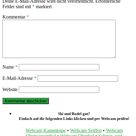
Deine E-Mail-Adresse wird nicht veröffentlicht.
Erforderliche
Felder sind mit
*
markiert
Kommentar
*
Name
*
E-Mail-Adresse
*
Website
Ski und Rodel gut?
Einfach auf die folgenden Links klicken und per Webcam prüfen!
Webcam Kammloipe
•
Webcam Seiffen
•
Webcam
Oberwiesenthal
•
Webcam Oberhof
•
Schnee- und