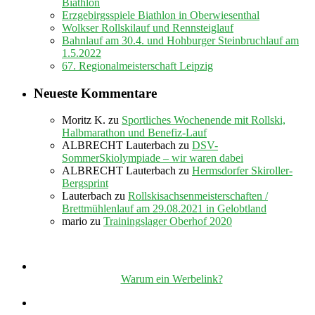
Biathlon
Erzgebirgsspiele Biathlon in Oberwiesenthal
Wolkser Rollskilauf und Rennsteiglauf
Bahnlauf am 30.4. und Hohburger Steinbruchlauf am
1.5.2022
67. Regionalmeisterschaft Leipzig
Neueste Kommentare
Moritz K.
zu
Sportliches Wochenende mit Rollski,
Halbmarathon und Benefiz-Lauf
ALBRECHT Lauterbach
zu
DSV-
SommerSkiolympiade – wir waren dabei
ALBRECHT Lauterbach
zu
Hermsdorfer Skiroller-
Bergsprint
Lauterbach
zu
Rollskisachsenmeisterschaften /
Brettmühlenlauf am 29.08.2021 in Gelobtland
mario
zu
Trainingslager Oberhof 2020
Warum ein Werbelink?