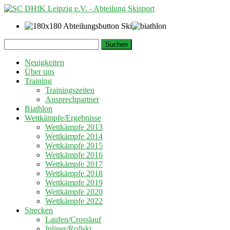
Springe
Suchen
zum
nach:
Inhalt
Neuigkeiten
Über uns
Training
Trainingszeiten
Ansprechpartner
Biathlon
Wettkämpfe/Ergebnisse
Wettkämpfe 2013
Wettkämpfe 2014
Wettkämpfe 2015
Wettkämpfe 2016
Wettkämpfe 2017
Wettkämpfe 2018
Wettkämpfe 2019
Wettkämpfe 2020
Wettkämpfe 2022
Strecken
Laufen/Crosslauf
Inliner/Rollski