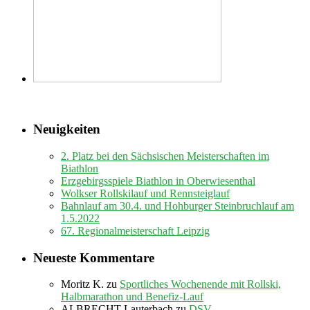
Neuigkeiten
2. Platz bei den Sächsischen Meisterschaften im
Biathlon
Erzgebirgsspiele Biathlon in Oberwiesenthal
Wolkser Rollskilauf und Rennsteiglauf
Bahnlauf am 30.4. und Hohburger Steinbruchlauf am
1.5.2022
67. Regionalmeisterschaft Leipzig
Neueste Kommentare
Moritz K.
zu
Sportliches Wochenende mit Rollski,
Halbmarathon und Benefiz-Lauf
ALBRECHT Lauterbach
zu
DSV-