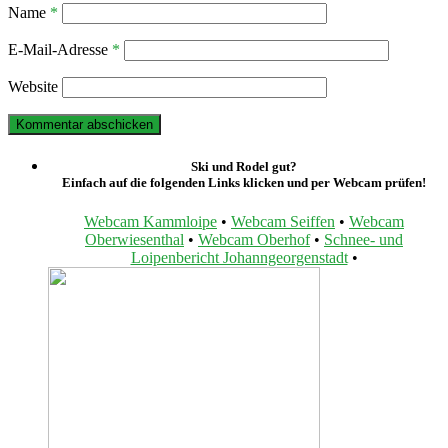
Name
*
E-Mail-Adresse
*
Website
Ski und Rodel gut?
Einfach auf die folgenden Links klicken und per Webcam prüfen!
Webcam Kammloipe
•
Webcam Seiffen
•
Webcam
Oberwiesenthal
•
Webcam Oberhof
•
Schnee- und
Loipenbericht Johanngeorgenstadt
•