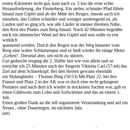
ersten Kilometer recht gut, kam nach ca. 5 km die erste echte
Herausforderung, der Finsterberg. Ein steiler, schmaler Pfad führte
hinauf zum Gipfel und ab der Mitte des Berges, musste auch ich
einsehen, das Gehen schneller und weniger anstrengend ist, als
Laufen und so ging ich, wie alle Läufer in meiner direkten Nähe,
den Rest des Pfades zum Berg hinauf. Nach 42 Minuten begrüßte
mich ein stürmischer Wind auf den Gipfel und nun sollte es erst
wirklich
spannend werden. Durch den Regen war der Weg hinunter vom
Berg eine wahre Schlammspur und es hieß wieder für einige Meter
„Gehen“. Diesmal aber, um nicht zu stürzen.
Gut geduscht verging die 2. Hälfte fast wie von allein und so
erreichte ich 25 Minuten nach der Siegerin Viktoria Carl (57:44) das
Ziel auf dem Schneekopf. Bei den Herren gewann ebenfalls
ein Skilangläufer – Thomas Bing (50:53) Mit Platz 22. bei den
Frauen und Platz 2 in der AK war es doch eine recht gelungene
Premiere und nach dem ich wieder in trockenen Sachen war, gab es
einen Glühwein zum Lohn und Aufwärmen und das an einem 1.
Juli.
Einen großen Dank an die toll organisierte Veranstaltung und auf ein
Neues , ohne Dauerregen, im nächsten Jahr.
(an)