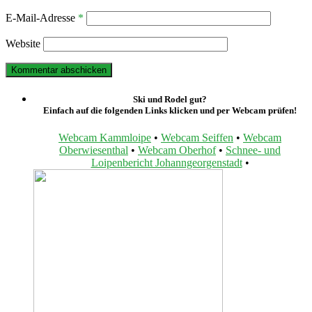
E-Mail-Adresse
*
Website
Ski und Rodel gut?
Einfach auf die folgenden Links klicken und per Webcam prüfen!
Webcam Kammloipe
•
Webcam Seiffen
•
Webcam
Oberwiesenthal
•
Webcam Oberhof
•
Schnee- und
Loipenbericht Johanngeorgenstadt
•