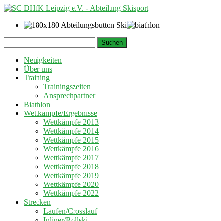
Springe
Suchen
zum
nach:
Inhalt
Neuigkeiten
Über uns
Training
Trainingszeiten
Ansprechpartner
Biathlon
Wettkämpfe/Ergebnisse
Wettkämpfe 2013
Wettkämpfe 2014
Wettkämpfe 2015
Wettkämpfe 2016
Wettkämpfe 2017
Wettkämpfe 2018
Wettkämpfe 2019
Wettkämpfe 2020
Wettkämpfe 2022
Strecken
Laufen/Crosslauf
Inliner/Rollski