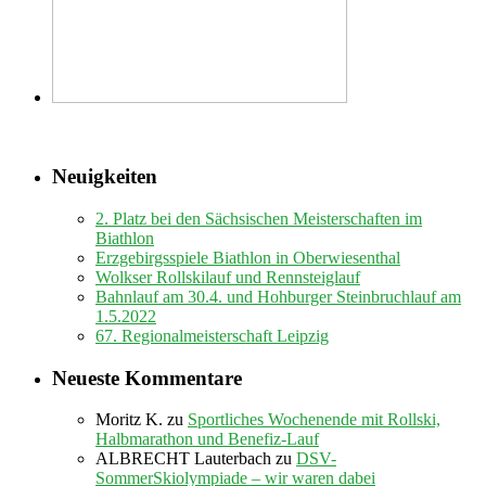
Neuigkeiten
2. Platz bei den Sächsischen Meisterschaften im
Biathlon
Erzgebirgsspiele Biathlon in Oberwiesenthal
Wolkser Rollskilauf und Rennsteiglauf
Bahnlauf am 30.4. und Hohburger Steinbruchlauf am
1.5.2022
67. Regionalmeisterschaft Leipzig
Neueste Kommentare
Moritz K.
zu
Sportliches Wochenende mit Rollski,
Halbmarathon und Benefiz-Lauf
ALBRECHT Lauterbach
zu
DSV-
SommerSkiolympiade – wir waren dabei