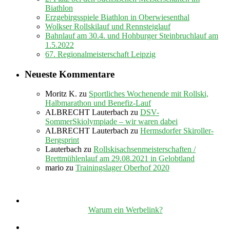
Biathlon
Erzgebirgsspiele Biathlon in Oberwiesenthal
Wolkser Rollskilauf und Rennsteiglauf
Bahnlauf am 30.4. und Hohburger Steinbruchlauf am
1.5.2022
67. Regionalmeisterschaft Leipzig
Neueste Kommentare
Moritz K.
zu
Sportliches Wochenende mit Rollski,
Halbmarathon und Benefiz-Lauf
ALBRECHT Lauterbach
zu
DSV-
SommerSkiolympiade – wir waren dabei
ALBRECHT Lauterbach
zu
Hermsdorfer Skiroller-
Bergsprint
Lauterbach
zu
Rollskisachsenmeisterschaften /
Brettmühlenlauf am 29.08.2021 in Gelobtland
mario
zu
Trainingslager Oberhof 2020
Warum ein Werbelink?