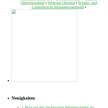
Oberwiesenthal
•
Webcam Oberhof
•
Schnee- und
Loipenbericht Johanngeorgenstadt
•
Neuigkeiten
2. Platz bei den Sächsischen Meisterschaften im