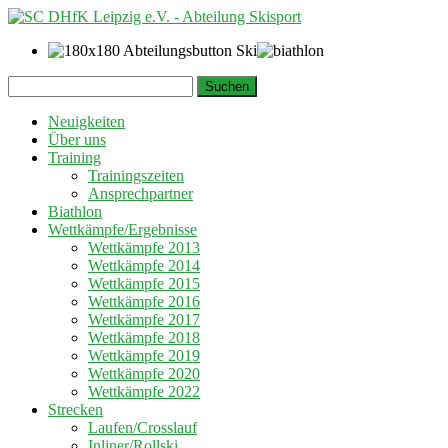
Springe
Suchen
zum
nach:
Inhalt
Neuigkeiten
Über uns
Training
Trainingszeiten
Ansprechpartner
Biathlon
Wettkämpfe/Ergebnisse
Wettkämpfe 2013
Wettkämpfe 2014
Wettkämpfe 2015
Wettkämpfe 2016
Wettkämpfe 2017
Wettkämpfe 2018
Wettkämpfe 2019
Wettkämpfe 2020
Wettkämpfe 2022
Strecken
Laufen/Crosslauf
Inliner/Rollski