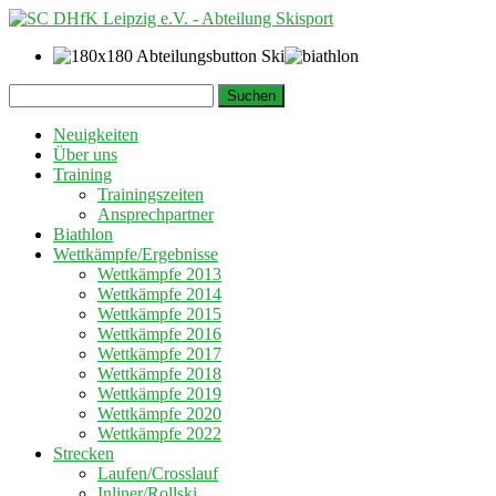
Springe
Suchen
zum
nach:
Inhalt
Neuigkeiten
Über uns
Training
Trainingszeiten
Ansprechpartner
Biathlon
Wettkämpfe/Ergebnisse
Wettkämpfe 2013
Wettkämpfe 2014
Wettkämpfe 2015
Wettkämpfe 2016
Wettkämpfe 2017
Wettkämpfe 2018
Wettkämpfe 2019
Wettkämpfe 2020
Wettkämpfe 2022
Strecken
Laufen/Crosslauf
Inliner/Rollski