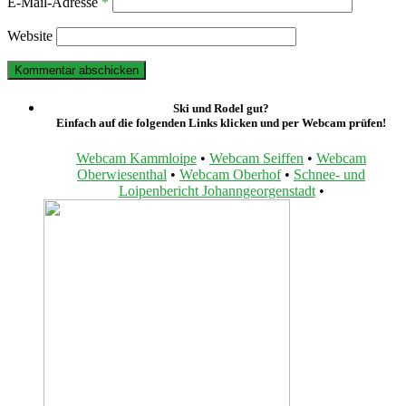
E-Mail-Adresse
*
Website
Ski und Rodel gut?
Einfach auf die folgenden Links klicken und per Webcam prüfen!
Webcam Kammloipe
•
Webcam Seiffen
•
Webcam
Oberwiesenthal
•
Webcam Oberhof
•
Schnee- und
Loipenbericht Johanngeorgenstadt
•