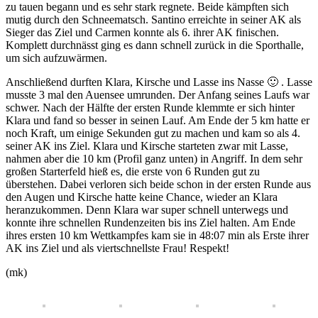
zu tauen begann und es sehr stark regnete. Beide kämpften sich
mutig durch den Schneematsch. Santino erreichte in seiner AK als
Sieger das Ziel und Carmen konnte als 6. ihrer AK finischen.
Komplett durchnässt ging es dann schnell zurück in die Sporthalle,
um sich aufzuwärmen.
Anschließend durften Klara, Kirsche und Lasse ins Nasse 🙂 . Lasse
musste 3 mal den Auensee umrunden. Der Anfang seines Laufs war
schwer. Nach der Hälfte der ersten Runde klemmte er sich hinter
Klara und fand so besser in seinen Lauf. Am Ende der 5 km hatte er
noch Kraft, um einige Sekunden gut zu machen und kam so als 4.
seiner AK ins Ziel. Klara und Kirsche starteten zwar mit Lasse,
nahmen aber die 10 km (Profil ganz unten) in Angriff. In dem sehr
großen Starterfeld hieß es, die erste von 6 Runden gut zu
überstehen. Dabei verloren sich beide schon in der ersten Runde aus
den Augen und Kirsche hatte keine Chance, wieder an Klara
heranzukommen. Denn Klara war super schnell unterwegs und
konnte ihre schnellen Rundenzeiten bis ins Ziel halten. Am Ende
ihres ersten 10 km Wettkampfes kam sie in 48:07 min als Erste ihrer
AK ins Ziel und als viertschnellste Frau! Respekt!
(mk)