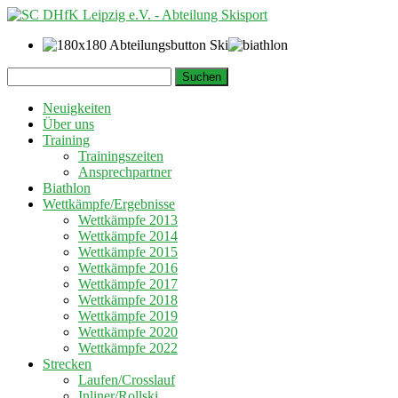
Springe
Suchen
zum
nach:
Inhalt
Neuigkeiten
Über uns
Training
Trainingszeiten
Ansprechpartner
Biathlon
Wettkämpfe/Ergebnisse
Wettkämpfe 2013
Wettkämpfe 2014
Wettkämpfe 2015
Wettkämpfe 2016
Wettkämpfe 2017
Wettkämpfe 2018
Wettkämpfe 2019
Wettkämpfe 2020
Wettkämpfe 2022
Strecken
Laufen/Crosslauf
Inliner/Rollski