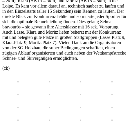
– 2km), Klara (AK13 – 3km) und Moritz (AK15 – 5km) in die
Loipe. Es kam vor allem darauf an, technisch sauber zu laufen und
in den Einzelstarts (aller 15 Sekunden) sein Rennen zu laufen. Der
direkte Blick zur Konkurrenz fehlte und so musste jeder Sportler für
sich die optimale Renneinteilung finden. Dies gelang Selma
bravourös – sie gewann ihre Altersklasse mit 16 sek. Vorsprung.
Auch Lasse, Klara und Moritz liefen beherzt mit der Konkurrenz
mit und belegten gute Plätze in großen Startgruppen (Lasse-Platz 9,
Klara-Platz 9, Moritz-Platz 7). Vielen Dank an die Organisatoren
von der SG Holzhau, die super Bedingungen schafften, einen
zügigen Ablauf organisierten und auch neben der Wettkampfstrecke
Schnee- und Skivergnügen ermöglichten.
(ck)