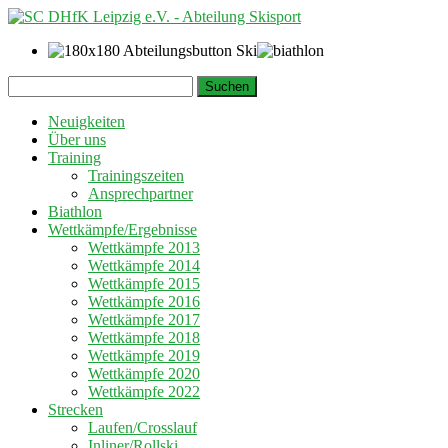
Springe
Suchen
zum
nach:
Inhalt
Neuigkeiten
Über uns
Training
Trainingszeiten
Ansprechpartner
Biathlon
Wettkämpfe/Ergebnisse
Wettkämpfe 2013
Wettkämpfe 2014
Wettkämpfe 2015
Wettkämpfe 2016
Wettkämpfe 2017
Wettkämpfe 2018
Wettkämpfe 2019
Wettkämpfe 2020
Wettkämpfe 2022
Strecken
Laufen/Crosslauf
Inliner/Rollski