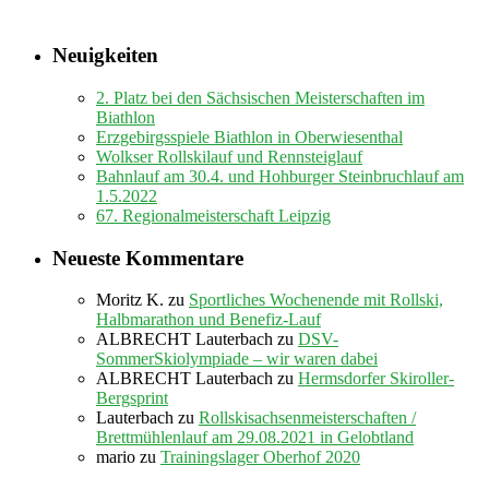
Neuigkeiten
2. Platz bei den Sächsischen Meisterschaften im
Biathlon
Erzgebirgsspiele Biathlon in Oberwiesenthal
Wolkser Rollskilauf und Rennsteiglauf
Bahnlauf am 30.4. und Hohburger Steinbruchlauf am
1.5.2022
67. Regionalmeisterschaft Leipzig
Neueste Kommentare
Moritz K.
zu
Sportliches Wochenende mit Rollski,
Halbmarathon und Benefiz-Lauf
ALBRECHT Lauterbach
zu
DSV-
SommerSkiolympiade – wir waren dabei
ALBRECHT Lauterbach
zu
Hermsdorfer Skiroller-
Bergsprint
Lauterbach
zu
Rollskisachsenmeisterschaften /
Brettmühlenlauf am 29.08.2021 in Gelobtland
mario
zu
Trainingslager Oberhof 2020