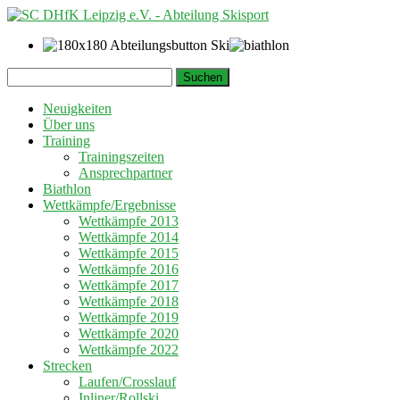
Springe
Suchen
zum
nach:
Inhalt
Neuigkeiten
Über uns
Training
Trainingszeiten
Ansprechpartner
Biathlon
Wettkämpfe/Ergebnisse
Wettkämpfe 2013
Wettkämpfe 2014
Wettkämpfe 2015
Wettkämpfe 2016
Wettkämpfe 2017
Wettkämpfe 2018
Wettkämpfe 2019
Wettkämpfe 2020
Wettkämpfe 2022
Strecken
Laufen/Crosslauf
Inliner/Rollski