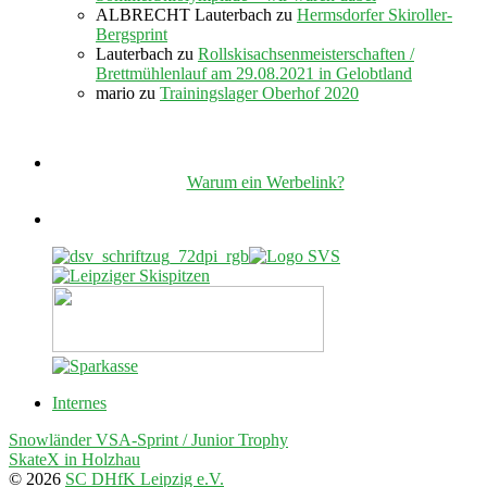
ALBRECHT Lauterbach
zu
Hermsdorfer Skiroller-
Bergsprint
Lauterbach
zu
Rollskisachsenmeisterschaften /
Brettmühlenlauf am 29.08.2021 in Gelobtland
mario
zu
Trainingslager Oberhof 2020
Warum ein Werbelink?
Internes
Snowländer VSA-Sprint / Junior Trophy
SkateX in Holzhau
© 2026
SC DHfK Leipzig e.V.