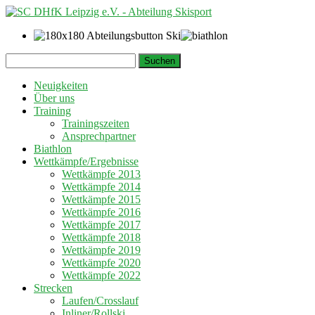
Springe
Suchen
zum
nach:
Inhalt
Neuigkeiten
Über uns
Training
Trainingszeiten
Ansprechpartner
Biathlon
Wettkämpfe/Ergebnisse
Wettkämpfe 2013
Wettkämpfe 2014
Wettkämpfe 2015
Wettkämpfe 2016
Wettkämpfe 2017
Wettkämpfe 2018
Wettkämpfe 2019
Wettkämpfe 2020
Wettkämpfe 2022
Strecken
Laufen/Crosslauf
Inliner/Rollski