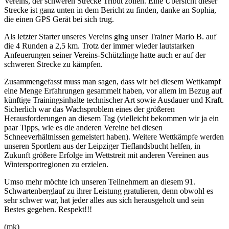
Vereins, der schweren Strecke Tribut zollen. Eine Übersicht dieser
Strecke ist ganz unten in dem Bericht zu finden, danke an Sophia,
die einen GPS Gerät bei sich trug.
Als letzter Starter unseres Vereins ging unser Trainer Mario B. auf
die 4 Runden a 2,5 km. Trotz der immer wieder lautstarken
Anfeuerungen seiner Vereins-Schützlinge hatte auch er auf der
schweren Strecke zu kämpfen.
Zusammengefasst muss man sagen, dass wir bei diesem Wettkampf
eine Menge Erfahrungen gesammelt haben, vor allem im Bezug auf
künftige Trainingsinhalte technischer Art sowie Ausdauer und Kraft.
Sicherlich war das Wachsproblem eines der größeren
Herausforderungen an diesem Tag (vielleicht bekommen wir ja ein
paar Tipps, wie es die anderen Vereine bei diesen
Schneeverhältnissen gemeistert haben). Weitere Wettkämpfe werden
unseren Sportlern aus der Leipziger Tieflandsbucht helfen, in
Zukunft größere Erfolge im Wettstreit mit anderen Vereinen aus
Wintersportregionen zu erzielen.
Umso mehr möchte ich unseren Teilnehmern an diesem 91.
Schwartenberglauf zu ihrer Leistung gratulieren, denn obwohl es
sehr schwer war, hat jeder alles aus sich herausgeholt und sein
Bestes gegeben. Respekt!!!
(mk)