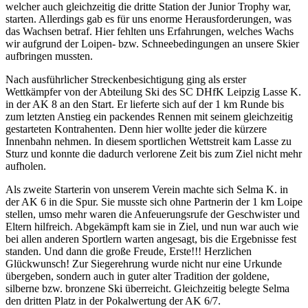
welcher auch gleichzeitig die dritte Station der Junior Trophy war,
starten. Allerdings gab es für uns enorme Herausforderungen, was
das Wachsen betraf. Hier fehlten uns Erfahrungen, welches Wachs
wir aufgrund der Loipen- bzw. Schneebedingungen an unsere Skier
aufbringen mussten.
Nach ausführlicher Streckenbesichtigung ging als erster
Wettkämpfer von der Abteilung Ski des SC DHfK Leipzig Lasse K.
in der AK 8 an den Start. Er lieferte sich auf der 1 km Runde bis
zum letzten Anstieg ein packendes Rennen mit seinem gleichzeitig
gestarteten Kontrahenten. Denn hier wollte jeder die kürzere
Innenbahn nehmen. In diesem sportlichen Wettstreit kam Lasse zu
Sturz und konnte die dadurch verlorene Zeit bis zum Ziel nicht mehr
aufholen.
Als zweite Starterin von unserem Verein machte sich Selma K. in
der AK 6 in die Spur. Sie musste sich ohne Partnerin der 1 km Loipe
stellen, umso mehr waren die Anfeuerungsrufe der Geschwister und
Eltern hilfreich. Abgekämpft kam sie in Ziel, und nun war auch wie
bei allen anderen Sportlern warten angesagt, bis die Ergebnisse fest
standen. Und dann die große Freude, Erste!!! Herzlichen
Glückwunsch! Zur Siegerehrung wurde nicht nur eine Urkunde
übergeben, sondern auch in guter alter Tradition der goldene,
silberne bzw. bronzene Ski überreicht. Gleichzeitig belegte Selma
den dritten Platz in der Pokalwertung der AK 6/7.