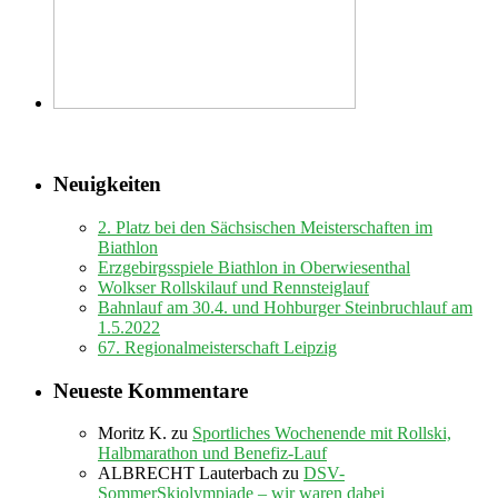
Neuigkeiten
2. Platz bei den Sächsischen Meisterschaften im
Biathlon
Erzgebirgsspiele Biathlon in Oberwiesenthal
Wolkser Rollskilauf und Rennsteiglauf
Bahnlauf am 30.4. und Hohburger Steinbruchlauf am
1.5.2022
67. Regionalmeisterschaft Leipzig
Neueste Kommentare
Moritz K.
zu
Sportliches Wochenende mit Rollski,
Halbmarathon und Benefiz-Lauf
ALBRECHT Lauterbach
zu
DSV-
SommerSkiolympiade – wir waren dabei