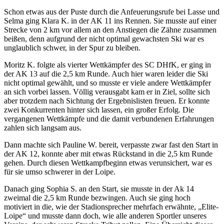
Schon etwas aus der Puste durch die Anfeuerungsrufe bei Lasse und
Selma ging Klara K. in der AK 11 ins Rennen. Sie musste auf einer
Strecke von 2 km vor allem an den Anstiegen die Zähne zusammen
beißen, denn aufgrund der nicht optimal gewachsten Ski war es
unglaublich schwer, in der Spur zu bleiben.
Moritz K. folgte als vierter Wettkämpfer des SC DHfK, er ging in
der AK 13 auf die 2,5 km Runde. Auch hier waren leider die Ski
nicht optimal gewählt, und so musste er viele andere Wettkämpfer
an sich vorbei lassen. Völlig verausgabt kam er in Ziel, sollte sich
aber trotzdem nach Sichtung der Ergebnislisten freuen. Er konnte
zwei Konkurrenten hinter sich lassen, ein großer Erfolg. Die
vergangenen Wettkämpfe und die damit verbundenen Erfahrungen
zahlen sich langsam aus.
Dann machte sich Pauline W. bereit, verpasste zwar fast den Start in
der AK 12, konnte aber mit etwas Rückstand in die 2,5 km Runde
gehen. Durch diesen Wettkampfbeginn etwas verunsichert, war es
für sie umso schwerer in der Loipe.
Danach ging Sophia S. an den Start, sie musste in der Ak 14
zweimal die 2,5 km Runde bezwingen. Auch sie ging hoch
motiviert in die, wie der Stadionsprecher mehrfach erwähnte, „Elite-
Loipe“ und musste dann doch, wie alle anderen Sportler unseres