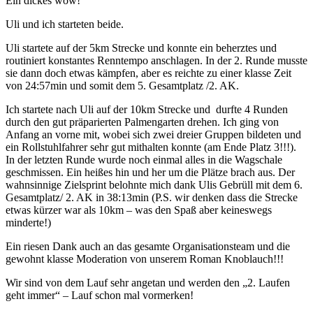
Ein dickes wow!
Uli und ich starteten beide.
Uli startete auf der 5km Strecke und konnte ein beherztes und
routiniert konstantes Renntempo anschlagen. In der 2. Runde musste
sie dann doch etwas kämpfen, aber es reichte zu einer klasse Zeit
von 24:57min und somit dem 5. Gesamtplatz /2. AK.
Ich startete nach Uli auf der 10km Strecke und durfte 4 Runden
durch den gut präparierten Palmengarten drehen. Ich ging von
Anfang an vorne mit, wobei sich zwei dreier Gruppen bildeten und
ein Rollstuhlfahrer sehr gut mithalten konnte (am Ende Platz 3!!!).
In der letzten Runde wurde noch einmal alles in die Wagschale
geschmissen. Ein heißes hin und her um die Plätze brach aus. Der
wahnsinnige Zielsprint belohnte mich dank Ulis Gebrüll mit dem 6.
Gesamtplatz/ 2. AK in 38:13min (P.S. wir denken dass die Strecke
etwas kürzer war als 10km – was den Spaß aber keineswegs
minderte!)
Ein riesen Dank auch an das gesamte Organisationsteam und die
gewohnt klasse Moderation von unserem Roman Knoblauch!!!
Wir sind von dem Lauf sehr angetan und werden den „2. Laufen
geht immer“ – Lauf schon mal vormerken!