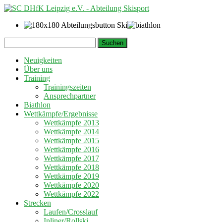
Springe
Suchen
zum
nach:
Inhalt
Neuigkeiten
Über uns
Training
Trainingszeiten
Ansprechpartner
Biathlon
Wettkämpfe/Ergebnisse
Wettkämpfe 2013
Wettkämpfe 2014
Wettkämpfe 2015
Wettkämpfe 2016
Wettkämpfe 2017
Wettkämpfe 2018
Wettkämpfe 2019
Wettkämpfe 2020
Wettkämpfe 2022
Strecken
Laufen/Crosslauf
Inliner/Rollski