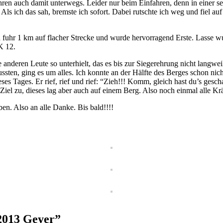
nfahren auch damit unterwegs. Leider nur beim Einfahren, denn in einer 
 Als ich das sah, bremste ich sofort. Dabei rutschte ich weg und fiel 
a fuhr 1 km auf flacher Strecke und wurde hervorragend Erste. Lasse w
AK 12.
nderen Leute so unterhielt, das es bis zur Siegerehrung nicht langwe
ssten, ging es um alles. Ich konnte an der Hälfte des Berges schon ni
eses Tages. Er rief, rief und rief: “Zieh!!! Komm, gleich hast du’s ges
s Ziel zu, dieses lag aber auch auf einem Berg. Also noch einmal alle
n. Also an alle Danke. Bis bald!!!!
 2013 Geyer”