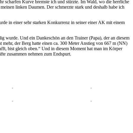
sehr scharfen Kurve bremste ich und stürzte. Im Wald, wo die herrliche
auf meinen linken Daumen. Der schmerzte stark und deshalb habe ich
urde in einer sehr starken Konkurrenz in seiner einer AK mit einem
ilig wurde. Und ein Dankeschön an den Trainer (Papa), der an diesem
cht mehr, der Berg hatte einen ca. 300 Meter Anstieg von 667 m (NN)
chafft, bist gleich oben.“ Und in diesem Moment hat man im Körper
 Kräfte zusammen nehmen zum Endspurt.