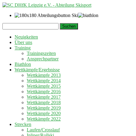
Springe
Suchen
zum
nach:
Inhalt
Neuigkeiten
Über uns
Training
Trainingszeiten
Ansprechpartner
Biathlon
Wettkämpfe/Ergebnisse
Wettkämpfe 2013
Wettkämpfe 2014
Wettkämpfe 2015
Wettkämpfe 2016
Wettkämpfe 2017
Wettkämpfe 2018
Wettkämpfe 2019
Wettkämpfe 2020
Wettkämpfe 2022
Strecken
Laufen/Crosslauf
Inliner/Rollski