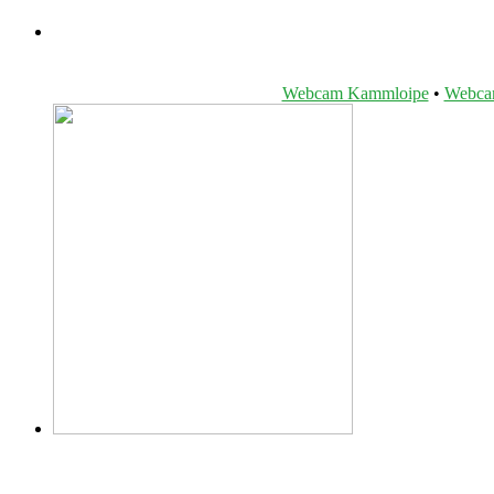
Webcam Kammloipe
•
Webcam