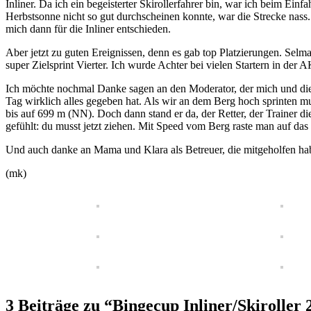
Inliner. Da ich ein begeisterter Skirollerfahrer bin, war ich beim Ei
Herbstsonne nicht so gut durchscheinen konnte, war die Strecke nass.
mich dann für die Inliner entschieden.
Aber jetzt zu guten Ereignissen, denn es gab top Platzierungen. Selm
super Zielsprint Vierter. Ich wurde Achter bei vielen Startern in der 
Ich möchte nochmal Danke sagen an den Moderator, der mich und die a
Tag wirklich alles gegeben hat. Als wir an dem Berg hoch sprinten mu
bis auf 699 m (NN). Doch dann stand er da, der Retter, der Trainer di
gefühlt: du musst jetzt ziehen. Mit Speed vom Berg raste man auf da
Und auch danke an Mama und Klara als Betreuer, die mitgeholfen habe
(mk)
3 Beiträge zu “Bingecup Inliner/Skiroller