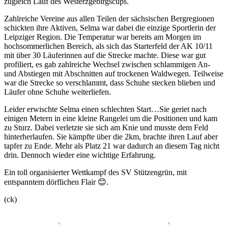
zugleich Lauf des Westerzgebirgscups.
Zahlreiche Vereine aus allen Teilen der sächsischen Bergregionen
schickten ihre Aktiven, Selma war dabei die einzige Sportlerin der
Leipziger Region. Die Temperatur war bereits am Morgen im
hochsommerlichen Bereich, als sich das Starterfeld der AK 10/11
mit über 30 Läuferinnen auf die Strecke machte. Diese war gut
profiliert, es gab zahlreiche Wechsel zwischen schlammigen An-
und Abstiegen mit Abschnitten auf trockenen Waldwegen. Teilweise
war die Strecke so verschlammt, dass Schuhe stecken blieben und
Läufer ohne Schuhe weiterliefen.
Leider erwischte Selma einen schlechten Start…Sie geriet nach
einigen Metern in eine kleine Rangelei um die Positionen und kam
zu Sturz. Dabei verletzte sie sich am Knie und musste dem Feld
hinterherlaufen. Sie kämpfte über die 2km, brachte ihren Lauf aber
tapfer zu Ende. Mehr als Platz 21 war dadurch an diesem Tag nicht
drin. Dennoch wieder eine wichtige Erfahrung.
Ein toll organisierter Wettkampf des SV Stützengrün, mit
entspanntem dörflichen Flair 😊.
(ck)