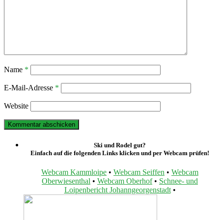
Name
*
E-Mail-Adresse
*
Website
Ski und Rodel gut?
Einfach auf die folgenden Links klicken und per Webcam prüfen!
Webcam Kammloipe
•
Webcam Seiffen
•
Webcam
Oberwiesenthal
•
Webcam Oberhof
•
Schnee- und
Loipenbericht Johanngeorgenstadt
•