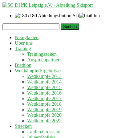
Springe
Suchen
zum
nach:
Inhalt
Neuigkeiten
Über uns
Training
Trainingszeiten
Ansprechpartner
Biathlon
Wettkämpfe/Ergebnisse
Wettkämpfe 2013
Wettkämpfe 2014
Wettkämpfe 2015
Wettkämpfe 2016
Wettkämpfe 2017
Wettkämpfe 2018
Wettkämpfe 2019
Wettkämpfe 2020
Wettkämpfe 2022
Strecken
Laufen/Crosslauf
Inliner/Rollski