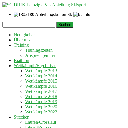
Springe
Suchen
zum
nach:
Inhalt
Neuigkeiten
Über uns
Training
Trainingszeiten
Ansprechpartner
Biathlon
Wettkämpfe/Ergebnisse
Wettkämpfe 2013
Wettkämpfe 2014
Wettkämpfe 2015
Wettkämpfe 2016
Wettkämpfe 2017
Wettkämpfe 2018
Wettkämpfe 2019
Wettkämpfe 2020
Wettkämpfe 2022
Strecken
Laufen/Crosslauf
Inliner/Rollski