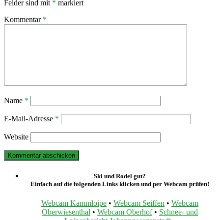
Felder sind mit
*
markiert
Kommentar
*
Name
*
E-Mail-Adresse
*
Website
Ski und Rodel gut?
Einfach auf die folgenden Links klicken und per Webcam prüfen!
Webcam Kammloipe
•
Webcam Seiffen
•
Webcam
Oberwiesenthal
•
Webcam Oberhof
•
Schnee- und