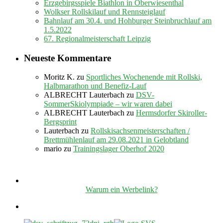
Erzgebirgsspiele Biathlon in Oberwiesenthal
Wolkser Rollskilauf und Rennsteiglauf
Bahnlauf am 30.4. und Hohburger Steinbruchlauf am
1.5.2022
67. Regionalmeisterschaft Leipzig
Neueste Kommentare
Moritz K.
zu
Sportliches Wochenende mit Rollski,
Halbmarathon und Benefiz-Lauf
ALBRECHT Lauterbach
zu
DSV-
SommerSkiolympiade – wir waren dabei
ALBRECHT Lauterbach
zu
Hermsdorfer Skiroller-
Bergsprint
Lauterbach
zu
Rollskisachsenmeisterschaften /
Brettmühlenlauf am 29.08.2021 in Gelobtland
mario
zu
Trainingslager Oberhof 2020
Warum ein Werbelink?