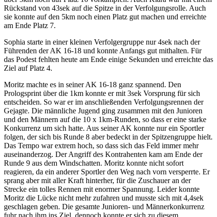
Rückstand von 43sek auf die Spitze in der Verfolgungsrolle. Auch
sie konnte auf den 5km noch einen Platz gut machen und erreichte
am Ende Platz 7.
Sophia starte in einer kleinen Verfolgergruppe nur 4sek nach der
Führenden der AK 16-18 und konnte Anfangs gut mithalten. Für
das Podest fehlten heute am Ende einige Sekunden und erreichte das
Ziel auf Platz 4.
Moritz machte es in seiner AK 16-18 ganz spannend. Den
Prologsprint über die 1km konnte er mit 3sek Vorsprung für sich
entscheiden. So war er im anschließenden Verfolgungsrennen der
Gejagte. Die männliche Jugend ging zusammen mit den Junioren
und den Männern auf die 10 x 1km-Runden, so dass er eine starke
Konkurrenz um sich hatte. Aus seiner AK konnte nur ein Sportler
folgen, der sich bis Runde 8 aber bedeckt in der Spitzengruppe hielt.
Das Tempo war extrem hoch, so dass sich das Feld immer mehr
auseinanderzog. Der Angriff des Kontrahenten kam am Ende der
Runde 9 aus dem Windschatten. Moritz konnte nicht sofort
reagieren, da ein anderer Sportler den Weg nach vorn versperrte. Er
sprang aber mit aller Kraft hinterher, für die Zuschauer an der
Strecke ein tolles Rennen mit enormer Spannung. Leider konnte
Moritz die Lücke nicht mehr zufahren und musste sich mit 4,4sek
geschlagen geben. Die gesamte Junioren- und Männerkonkurrenz
fuhr nach ihm ins Ziel, dennoch konnte er sich zu diesem