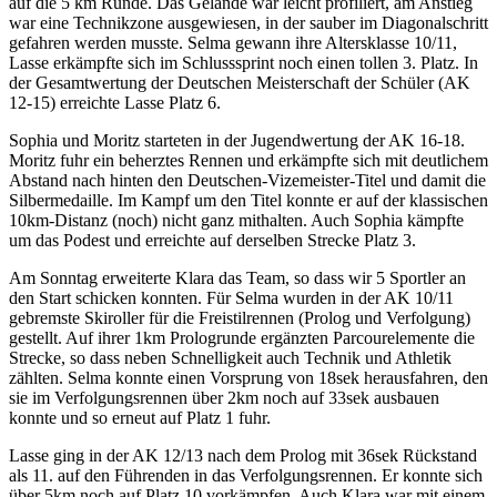
auf die 5 km Runde. Das Gelände war leicht profiliert, am Anstieg
war eine Technikzone ausgewiesen, in der sauber im Diagonalschritt
gefahren werden musste. Selma gewann ihre Altersklasse 10/11,
Lasse erkämpfte sich im Schlusssprint noch einen tollen 3. Platz. In
der Gesamtwertung der Deutschen Meisterschaft der Schüler (AK
12-15) erreichte Lasse Platz 6.
Sophia und Moritz starteten in der Jugendwertung der AK 16-18.
Moritz fuhr ein beherztes Rennen und erkämpfte sich mit deutlichem
Abstand nach hinten den Deutschen-Vizemeister-Titel und damit die
Silbermedaille. Im Kampf um den Titel konnte er auf der klassischen
10km-Distanz (noch) nicht ganz mithalten. Auch Sophia kämpfte
um das Podest und erreichte auf derselben Strecke Platz 3.
Am Sonntag erweiterte Klara das Team, so dass wir 5 Sportler an
den Start schicken konnten. Für Selma wurden in der AK 10/11
gebremste Skiroller für die Freistilrennen (Prolog und Verfolgung)
gestellt. Auf ihrer 1km Prologrunde ergänzten Parcourelemente die
Strecke, so dass neben Schnelligkeit auch Technik und Athletik
zählten. Selma konnte einen Vorsprung von 18sek herausfahren, den
sie im Verfolgungsrennen über 2km noch auf 33sek ausbauen
konnte und so erneut auf Platz 1 fuhr.
Lasse ging in der AK 12/13 nach dem Prolog mit 36sek Rückstand
als 11. auf den Führenden in das Verfolgungsrennen. Er konnte sich
über 5km noch auf Platz 10 vorkämpfen. Auch Klara war mit einem