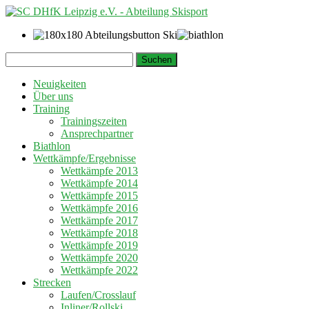
Springe
Suchen
zum
nach:
Inhalt
Neuigkeiten
Über uns
Training
Trainingszeiten
Ansprechpartner
Biathlon
Wettkämpfe/Ergebnisse
Wettkämpfe 2013
Wettkämpfe 2014
Wettkämpfe 2015
Wettkämpfe 2016
Wettkämpfe 2017
Wettkämpfe 2018
Wettkämpfe 2019
Wettkämpfe 2020
Wettkämpfe 2022
Strecken
Laufen/Crosslauf
Inliner/Rollski