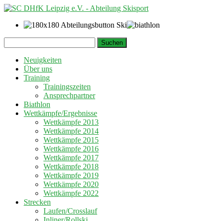
Springe
Suchen
zum
nach:
Inhalt
Neuigkeiten
Über uns
Training
Trainingszeiten
Ansprechpartner
Biathlon
Wettkämpfe/Ergebnisse
Wettkämpfe 2013
Wettkämpfe 2014
Wettkämpfe 2015
Wettkämpfe 2016
Wettkämpfe 2017
Wettkämpfe 2018
Wettkämpfe 2019
Wettkämpfe 2020
Wettkämpfe 2022
Strecken
Laufen/Crosslauf
Inliner/Rollski