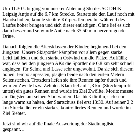
Um 11:30 Uhr ging von unserer Abteilung Ski des SC DHfK
Leipzig Antje auf die 6,7 km Strecke. Startete sie den Lauf noch mit
Handschuhen, konnte sie ihre Körper-Temperatur während des
Laufes höher bringen und sich dieser entledigen. Ohne lief es sich
dann besser und so wurde Antje nach 35:50 min hervorragende
Dritte.
Danach folgten die Altersklassen der Kinder, beginnend bei den
Jüngsten. Unsere Skisportler kämpften vor allem gegen starke
Leichtathleten und den starken Ostwind um die Plätze. Auffällig
war, dass bei den jüngeren AKs die Sportler die 0,8 km sehr schnell
angingen, für Selma und Lasse sehr ungewohnt. Da sie sich diesem
hohen Tempo anpassten, plagten beide nach den ersten Metern
Seitenstechen. Trotzdem liefen sie ihre Rennen tapfer durch und
wurden Zweite bzw. Zehnter. Klara lief auf 1,3 km (Streckenprofil
unten) ein gutes Rennen und wurde im Ziel Zwölfte. Moritz musste
am längsten auf seinen Start warten. Das hieß für ihn, sich sehr
lange warm zu halten, der Startschuss fiel erst 13:30. Auf seiner 2,2
km Strecke lief er ein starkes, kontrolliertes Rennen und wurde im
Ziel Siebter.
Jetzt sind wir auf die finale Auswertung der Stadtrangliste
gespannt…