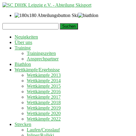
Springe
Suchen
zum
nach:
Inhalt
Neuigkeiten
Über uns
Training
Trainingszeiten
Ansprechpartner
Biathlon
Wettkämpfe/Ergebnisse
Wettkämpfe 2013
Wettkämpfe 2014
Wettkämpfe 2015
Wettkämpfe 2016
Wettkämpfe 2017
Wettkämpfe 2018
Wettkämpfe 2019
Wettkämpfe 2020
Wettkämpfe 2022
Strecken
Laufen/Crosslauf
Inliner/Rollski