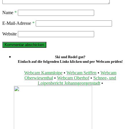
Name
*
E-Mail-Adresse
*
Website
Ski und Rodel gut?
Einfach auf die folgenden Links klicken und per Webcam prüfen!
Webcam Kammloipe
•
Webcam Seiffen
•
Webcam
Oberwiesenthal
•
Webcam Oberhof
•
Schnee- und
Loipenbericht Johanngeorgenstadt
•