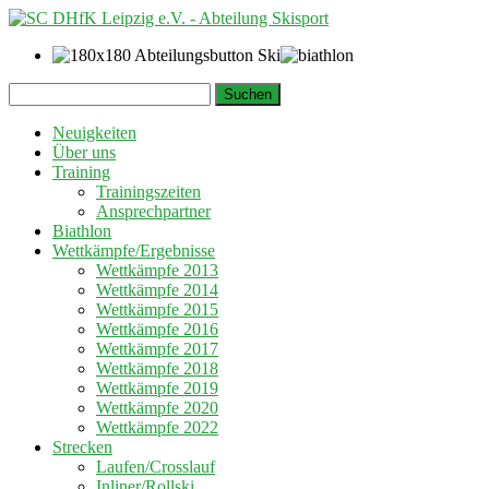
Springe
Suchen
zum
nach:
Inhalt
Neuigkeiten
Über uns
Training
Trainingszeiten
Ansprechpartner
Biathlon
Wettkämpfe/Ergebnisse
Wettkämpfe 2013
Wettkämpfe 2014
Wettkämpfe 2015
Wettkämpfe 2016
Wettkämpfe 2017
Wettkämpfe 2018
Wettkämpfe 2019
Wettkämpfe 2020
Wettkämpfe 2022
Strecken
Laufen/Crosslauf
Inliner/Rollski