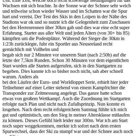
Uhr. Eine Zeit, welche doch recht schwierige Bedingungen für das
Wachsen mit sich brachte. In der Sonne war der Schnee sehr weich
und teilweise schon wieder Wasser und im Schatten war die Spur
hart und vereist. Der Test des Skis in den Loipen in der Nähe des
Stadions war ok und so nutzte ich die Gelegenheit zum Zuschauen
bei den Herrenrennen über 30km gab und dies war eine echt super
Erfahrung. Starter aus aller Welt und jeden Alters (von 30+ bis 85)
kämpften um die Podestplätze. Während der Sieger die 30km in
1:23h zurücklegte, fuhr ein Sportler aus Neuseeland recht
gemächlich mit Vollhelm und
begab sich nur 2 Minuten vor unserem Start (nach 2:50h) auf die
letzte der 7,5km Runden. Schon 30 Minuten vor dem eigentlichen
Start wurden alle Starten aufgerufen, sich in den Startgarten zu
begeben. Dies kannte ich so bisher noch nicht, sah aber schnell
warum. Anders als
bei den Läufen der Euro- und Worldloppet Serie, erhielt hier jeder
Teilnehmer auf einer Leiter stehend von einem Kampfrichter die
Transponder zur Zeitmessung angelegt. Das ganze hatte schon
etwas von großem Wettkampf. Auch die Zuordnung im Startgarten
erfolgte nach Plan und nicht nach Zufallsprinzip. Nun konnte es
losgehen. Nach dem recht erfolgreichem Samstag fühlte ich mich
gut und optimistisch, um den Sieg in meiner Altersklasse mitlaufen
zu können. Dieses Gefühl hielt leider nur 300m. War ich am Start
noch super weggekommen, merkte ich sofort nach dem ersten
Spurwechsel, dass der Ski zu stumpf war und der Schnee auch noch