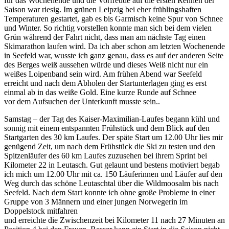
für das Wochenende und die Vorfreude auf die ersten Rennen der
Saison war riesig. Im grünen Leipzig bei eher frühlingshaften
Temperaturen gestartet, gab es bis Garmisch keine Spur von Schnee
und Winter. So richtig vorstellen konnte man sich bei dem vielen
Grün während der Fahrt nicht, dass man am nächste Tag einen
Skimarathon laufen wird. Da ich aber schon am letzten Wochenende
in Seefeld war, wusste ich ganz genau, dass es auf der anderen Seite
des Berges weiß aussehen würde und dieses Weiß nicht nur ein
weißes Loipenband sein wird. Am frühen Abend war Seefeld
erreicht und nach dem Abholen der Startunterlagen ging es erst
einmal ab in das weiße Gold. Eine kurze Runde auf Schnee
vor dem Aufsuchen der Unterkunft musste sein..
Samstag – der Tag des Kaiser-Maximilian-Laufes begann kühl und
sonnig mit einem entspannten Frühstück und dem Blick auf den
Startgarten des 30 km Laufes. Der späte Start um 12.00 Uhr lies mir
genügend Zeit, um nach dem Frühstück die Ski zu testen und den
Spitzenläufer des 60 km Laufes zuzusehen bei ihrem Sprint bei
Kilometer 22 in Leutasch. Gut gelaunt und bestens motiviert begab
ich mich um 12.00 Uhr mit ca. 150 Läuferinnen und Läufer auf den
Weg durch das schöne Leutaschtal über die Wildmoosalm bis nach
Seefeld. Nach dem Start konnte ich ohne große Probleme in einer
Gruppe von 3 Männern und einer jungen Norwegerin im
Doppelstock mitfahren
und erreichte die Zwischenzeit bei Kilometer 11 nach 27 Minuten an