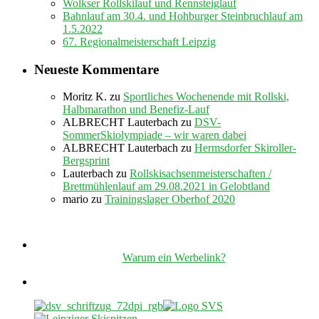
Wolkser Rollskilauf und Rennsteiglauf
Bahnlauf am 30.4. und Hohburger Steinbruchlauf am
1.5.2022
67. Regionalmeisterschaft Leipzig
Neueste Kommentare
Moritz K.
zu
Sportliches Wochenende mit Rollski,
Halbmarathon und Benefiz-Lauf
ALBRECHT Lauterbach
zu
DSV-
SommerSkiolympiade – wir waren dabei
ALBRECHT Lauterbach
zu
Hermsdorfer Skiroller-
Bergsprint
Lauterbach
zu
Rollskisachsenmeisterschaften /
Brettmühlenlauf am 29.08.2021 in Gelobtland
mario
zu
Trainingslager Oberhof 2020
Warum ein Werbelink?