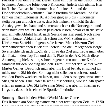
Position 4 bei den Frauen. Besser kann ein Start in die Saison nicht
beginnen. Auch die folgenden 5 Kilometer änderte sich nichts. Hier
im flachen Leutaschtal konnte ich auf meinen Ski und den
Doppelstockschub vertrauen. Das Kriterium für Mensch und Ski
kam erst nach Kilometer 16. Ab hier ging es 6 bis 7 Kilometer
stetig bergan und ich wusste, dass ich meinen Ski nicht für den
Anstieg gewachst hatte und so musste ich erst die Norwegerin und
dann noch drei weiter Damen passieren lassen, bevor es in die steile
und schnelle Abfahrt hinab nach Seefeld ins Ziel ging. Nach einer
gefühlt kurzen Abfahrt sah ich schon das WM Station und die
Kirche von Seefeld und genoss die letzten Meter bis zum Ziel mit
dem wunderschönen Blick auf Seefeld und die umliegenden Berge .
So erreichte ich nach 1:52h als 8. Frau das Ziel und freute mich über
den Platz in den Top Ten und den 1. Platz in der AK. Nach diese
Anstrengung hieß es nun, schnell regenerieren und neue Kräfte
sammeln für den Sonntag und den 30km Lauf bei den Winter Word
Master Games. Bevor ich mich aber ins Hotel begab, entschied ich
mich, meine Ski für den Sonntag nicht selbst zu wachsen, sonder
von den Profis wachsen zu lassen, um in den Anstiegen etwas mehr
Stieg zu haben. Eine leider falsche Entscheidung, wie ich 24h später
erfahren musste. Der Ski hatte zwar Stieg, war aber im Flachen so
langsam, dass mich sehr viele Sportler überholten.
Sonntag – Start bei den Winter World Master Games
Das Rennen am Sonntag startete zu einer recht späten Zeit um 13.50