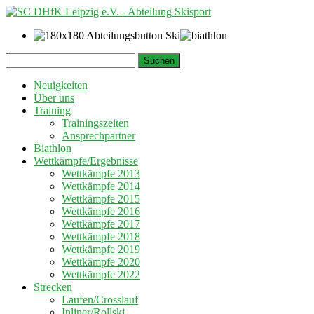
Springe
Suchen
zum
nach:
Inhalt
Neuigkeiten
Über uns
Training
Trainingszeiten
Ansprechpartner
Biathlon
Wettkämpfe/Ergebnisse
Wettkämpfe 2013
Wettkämpfe 2014
Wettkämpfe 2015
Wettkämpfe 2016
Wettkämpfe 2017
Wettkämpfe 2018
Wettkämpfe 2019
Wettkämpfe 2020
Wettkämpfe 2022
Strecken
Laufen/Crosslauf
Inliner/Rollski