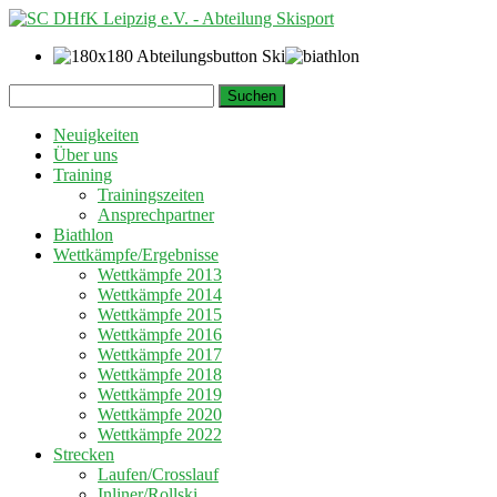
Springe
Suchen
zum
nach:
Inhalt
Neuigkeiten
Über uns
Training
Trainingszeiten
Ansprechpartner
Biathlon
Wettkämpfe/Ergebnisse
Wettkämpfe 2013
Wettkämpfe 2014
Wettkämpfe 2015
Wettkämpfe 2016
Wettkämpfe 2017
Wettkämpfe 2018
Wettkämpfe 2019
Wettkämpfe 2020
Wettkämpfe 2022
Strecken
Laufen/Crosslauf
Inliner/Rollski