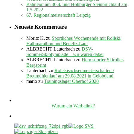
Bahnlauf am 30.4. und Hohburger Steinbruchlauf am
1.5.2022
67. Regionalmeisterschaft Leipzig
Neueste Kommentare
Moritz K.
zu
Sportliches Wochenende mit Rollski,
Halbmarathon und Benefiz-Lauf
ALBRECHT Lauterbach
zu
DSV-
SommerSkiolympiade – wir waren dabei
ALBRECHT Lauterbach
zu
Hermsdorfer Skiroller-
Bergsprint
Lauterbach
zu
Rollskisachsenmeisterschaften /
Brettmühlenlauf am 29.08.2021 in Gelobtland
mario
zu
Trainingslager Oberhof 2020
Warum ein Werbelink?