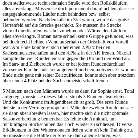
doch stellenweise recht schmalen Straße wird den Rollskiläufern
alles abverlangt. Müssen sie doch permanent darauf achten, dass sie
entgegenkommende Läufer nicht behindern bzw. selbst
behindert werden. Nachdem alle im Ziel waren, wurde das große
Herrenfeld auf die Strecke geschickt. Sie mussten die Strecke
viermal durchlaufen, was bei zunehmender Wärme den Läufern
alles abverlangte. Roman hatte schnell seine Gruppe gefunden, was
bei doch recht heftigen Wind außerhalb der Ortschaft von Vorteil
war. Am Ende konnte er sich über einen 2.Platz bei den
Sachsenmeisterschaften und den 4.Platz in der AK freuen. Nikolai
kämpfte die vier Runden einsam gegen die Uhr und den Wind an.
Im Start- und Zielbereich wurde er bei jedem Rundendurchlauf
von seiner Familie lautstark angefeuert und neu motiviert. Er war am
Ende nicht ganz mit seiner Zeit zufrieden, konnte sich aber trotzdem
über einen 4.Platz bei der Sachsenmeisterschaft freuen.
5 Minuten nach den Männern wurde es dann für Sophia ernst. Total
aufgeregt, musste sie dieses Jahr erstmals 3 Runden absolvieren.
Und die Konkurrenz im Jugendbereich ist groß. Die erste Runde
lief sie in der Verfolgergruppe mit. Mitte der zweiten Runde musste
sie dann aber abreißen lassen, hier machte sich die nicht optimale
Saisonvorbereitung bemerkbar. Es fehlte die Armkraft, um
mit kräftigen Stockschüben das Loch wieder zu schließen. Diverse
Erkältungen in den Wintermonaten ließen sehr oft kein Training zu.
So musste sie die Hälfte der Strecke dann alleine fahren, was