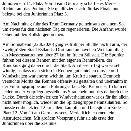
Junioren ein 14. Platz. Vom Team Germany schaffte es Merle
Richter auf das Podium. Sie qualifizierte sich für das Finale und
belegte bei den Juniorinnen Platz 3.
Am Nachmittag fuhr das Team Germany gemeinsam zu einem See,
um etwas für den nächsten Tag zu regenerieren. Die Anfahrt wurde
dabei mit den Rollski genommen.
Am Sonnabend (22.8.2020) ging es früh per Shuttle nach Tartu, der
zweitgrößten Stadt Estlands. Dort fand am zweiten Wettkampftag
ein Massenstartrennen über 27 km im freien Stil statt. Die Sportler
fuhren bei diesem Rennen mit den eigenen Rennrollern, der
Rundkurs ging dabei durch die Stadt. An diesem Tag war es sehr
windig, so dass man sich sein Rennen gut einteilen musste und
Windschatten war enorm wichtig, um Kraft zu sparen. Dennoch
versuchte Moritz das Rennen offensiv zu gestalten und übernahm in
der Führungsgruppe auch Führungsarbeit. Bei Kilometer 15 kam er
leider an der Verpflegungsstelle ins Straucheln und riss dadurch eine
Lücke. Durch die schwierigen Windverhältnisse war es für ihn allein
nicht mehr möglich, wieder an die Spitzengruppe heranzulaufen. So
musste er die letzten 12 km allein kämpfen und belegte am Ende
Platz 12. Vom Team Germany setze Merle Richter erneut ein
Ausrufezeichen. Mit großem Vorsprung fuhr sie als erste der
Juniorinnen über die Ziellinie.