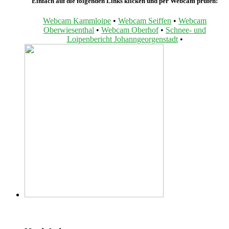
Einfach auf die folgenden Links klicken und per Webcam prüfen!
Webcam Kammloipe
•
Webcam Seiffen
•
Webcam
Oberwiesenthal
•
Webcam Oberhof
•
Schnee- und
Loipenbericht Johanngeorgenstadt
•