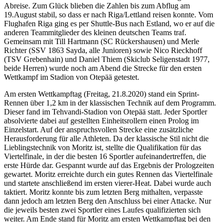
Abreise. Zum Glück blieben die Zahlen bis zum Abflug am
19.August stabil, so dass er nach Riga/Lettland reisen konnte. Vom
Flughafen Riga ging es per Shuttle-Bus nach Estland, wo er auf die
anderen Teammitglieder des kleinen deutschen Teams traf.
Gemeinsam mit Till Hartmann (SC Rückershausen) und Merle
Richter (SSV 1863 Sayda, alle Junioren) sowie Nico Rieckhoff
(TSV Grebenhain) und Daniel Thiem (Skiclub Seligenstadt 1977,
beide Herren) wurde noch am Abend die Strecke für den ersten
Wettkampf im Stadion von Otepää getestet.
Am ersten Wettkampftag (Freitag, 21.8.2020) stand ein Sprint-
Rennen über 1,2 km in der klassischen Technik auf dem Programm.
Dieser fand im Tehvandi-Stadion von Otepää statt. Jeder Sportler
absolvierte dabei auf gestellten Einheitsrollern einen Prolog im
Einzelstart. Auf der anspruchsvollen Strecke eine zusätzliche
Herausforderung für alle Athleten. Da der klassische Stil nicht die
Lieblingstechnik von Moritz ist, stellte die Qualifikation für das
Viertelfinale, in der die besten 16 Sportler aufeinandertreffen, die
erste Hürde dar. Gespannt wurde auf das Ergebnis der Prologzeiten
gewartet. Moritz erreichte durch ein gutes Rennen das Viertelfinale
und startete anschließend im ersten vierer-Heat. Dabei wurde auch
taktiert. Moritz konnte bis zum letzten Berg mithalten, verpasste
dann jedoch am letzten Berg den Anschluss bei einer Attacke. Nur
die jeweils besten zwei Sportler eines Laufes qualifizierten sich
weiter. Am Ende stand für Moritz am ersten Wettkampftag bei den