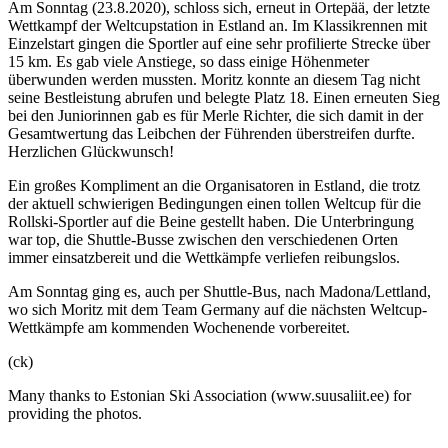
Am Sonntag (23.8.2020), schloss sich, erneut in Ortepää, der letzte
Wettkampf der Weltcupstation in Estland an. Im Klassikrennen mit
Einzelstart gingen die Sportler auf eine sehr profilierte Strecke über
15 km. Es gab viele Anstiege, so dass einige Höhenmeter
überwunden werden mussten. Moritz konnte an diesem Tag nicht
seine Bestleistung abrufen und belegte Platz 18. Einen erneuten Sieg
bei den Juniorinnen gab es für Merle Richter, die sich damit in der
Gesamtwertung das Leibchen der Führenden überstreifen durfte.
Herzlichen Glückwunsch!
Ein großes Kompliment an die Organisatoren in Estland, die trotz
der aktuell schwierigen Bedingungen einen tollen Weltcup für die
Rollski-Sportler auf die Beine gestellt haben. Die Unterbringung
war top, die Shuttle-Busse zwischen den verschiedenen Orten
immer einsatzbereit und die Wettkämpfe verliefen reibungslos.
Am Sonntag ging es, auch per Shuttle-Bus, nach Madona/Lettland,
wo sich Moritz mit dem Team Germany auf die nächsten Weltcup-
Wettkämpfe am kommenden Wochenende vorbereitet.
(ck)
Many thanks to Estonian Ski Association (www.suusaliit.ee) for
providing the photos.