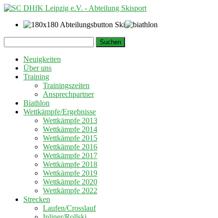
Springe
Suchen
zum
nach:
Inhalt
Neuigkeiten
Über uns
Training
Trainingszeiten
Ansprechpartner
Biathlon
Wettkämpfe/Ergebnisse
Wettkämpfe 2013
Wettkämpfe 2014
Wettkämpfe 2015
Wettkämpfe 2016
Wettkämpfe 2017
Wettkämpfe 2018
Wettkämpfe 2019
Wettkämpfe 2020
Wettkämpfe 2022
Strecken
Laufen/Crosslauf
Inliner/Rollski