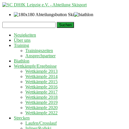
Springe
Suchen
zum
nach:
Inhalt
Neuigkeiten
Über uns
Training
Trainingszeiten
Ansprechpartner
Biathlon
Wettkämpfe/Ergebnisse
Wettkämpfe 2013
Wettkämpfe 2014
Wettkämpfe 2015
Wettkämpfe 2016
Wettkämpfe 2017
Wettkämpfe 2018
Wettkämpfe 2019
Wettkämpfe 2020
Wettkämpfe 2022
Strecken
Laufen/Crosslauf
Inliner/Rollski