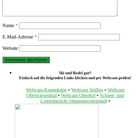
Name
*
E-Mail-Adresse
*
Website
Ski und Rodel gut?
Einfach auf die folgenden Links klicken und per Webcam prüfen!
Webcam Kammloipe
•
Webcam Seiffen
•
Webcam
Oberwiesenthal
•
Webcam Oberhof
•
Schnee- und
Loipenbericht Johanngeorgenstadt
•