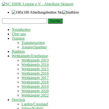
Springe
Suchen
zum
nach:
Inhalt
Neuigkeiten
Über uns
Training
Trainingszeiten
Ansprechpartner
Biathlon
Wettkämpfe/Ergebnisse
Wettkämpfe 2013
Wettkämpfe 2014
Wettkämpfe 2015
Wettkämpfe 2016
Wettkämpfe 2017
Wettkämpfe 2018
Wettkämpfe 2019
Wettkämpfe 2020
Wettkämpfe 2022
Strecken
Laufen/Crosslauf
Inliner/Rollski