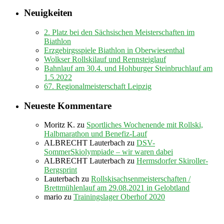
Neuigkeiten
2. Platz bei den Sächsischen Meisterschaften im
Biathlon
Erzgebirgsspiele Biathlon in Oberwiesenthal
Wolkser Rollskilauf und Rennsteiglauf
Bahnlauf am 30.4. und Hohburger Steinbruchlauf am
1.5.2022
67. Regionalmeisterschaft Leipzig
Neueste Kommentare
Moritz K.
zu
Sportliches Wochenende mit Rollski,
Halbmarathon und Benefiz-Lauf
ALBRECHT Lauterbach
zu
DSV-
SommerSkiolympiade – wir waren dabei
ALBRECHT Lauterbach
zu
Hermsdorfer Skiroller-
Bergsprint
Lauterbach
zu
Rollskisachsenmeisterschaften /
Brettmühlenlauf am 29.08.2021 in Gelobtland
mario
zu
Trainingslager Oberhof 2020