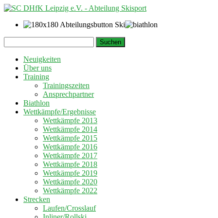
Springe
Suchen
zum
nach:
Inhalt
Neuigkeiten
Über uns
Training
Trainingszeiten
Ansprechpartner
Biathlon
Wettkämpfe/Ergebnisse
Wettkämpfe 2013
Wettkämpfe 2014
Wettkämpfe 2015
Wettkämpfe 2016
Wettkämpfe 2017
Wettkämpfe 2018
Wettkämpfe 2019
Wettkämpfe 2020
Wettkämpfe 2022
Strecken
Laufen/Crosslauf
Inliner/Rollski