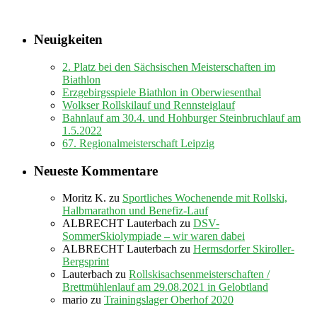
Neuigkeiten
2. Platz bei den Sächsischen Meisterschaften im
Biathlon
Erzgebirgsspiele Biathlon in Oberwiesenthal
Wolkser Rollskilauf und Rennsteiglauf
Bahnlauf am 30.4. und Hohburger Steinbruchlauf am
1.5.2022
67. Regionalmeisterschaft Leipzig
Neueste Kommentare
Moritz K.
zu
Sportliches Wochenende mit Rollski,
Halbmarathon und Benefiz-Lauf
ALBRECHT Lauterbach
zu
DSV-
SommerSkiolympiade – wir waren dabei
ALBRECHT Lauterbach
zu
Hermsdorfer Skiroller-
Bergsprint
Lauterbach
zu
Rollskisachsenmeisterschaften /
Brettmühlenlauf am 29.08.2021 in Gelobtland
mario
zu
Trainingslager Oberhof 2020