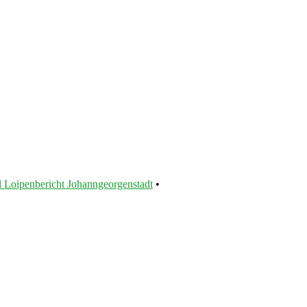
 Loipenbericht Johanngeorgenstadt
•