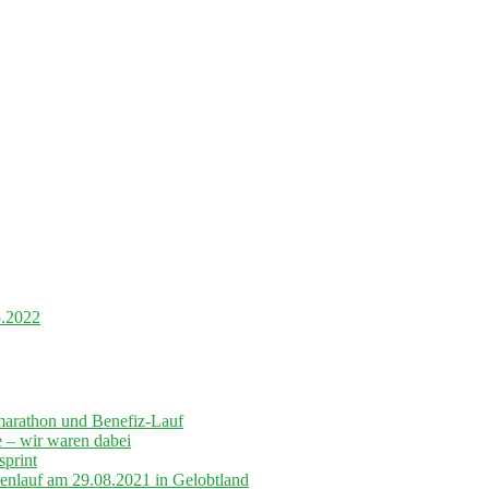
5.2022
marathon und Benefiz-Lauf
– wir waren dabei
sprint
lenlauf am 29.08.2021 in Gelobtland