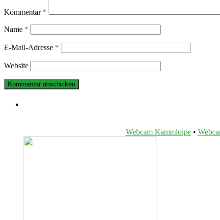
Kommentar
*
Name
*
E-Mail-Adresse
*
Website
Webcam Kammloipe
•
Webcam