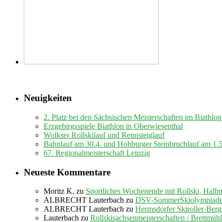
Neuigkeiten
2. Platz bei den Sächsischen Meisterschaften im Biathlon
Erzgebirgsspiele Biathlon in Oberwiesenthal
Wolkser Rollskilauf und Rennsteiglauf
Bahnlauf am 30.4. und Hohburger Steinbruchlauf am 1.
67. Regionalmeisterschaft Leipzig
Neueste Kommentare
Moritz K.
zu
Sportliches Wochenende mit Rollski, Halb
ALBRECHT Lauterbach
zu
DSV-SommerSkiolympiade 
ALBRECHT Lauterbach
zu
Hermsdorfer Skiroller-Berg
Lauterbach
zu
Rollskisachsenmeisterschaften / Brettmüh