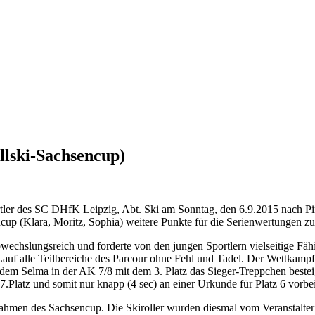
llski-Sachsencup)
rtler des SC DHfK Leipzig, Abt. Ski am Sonntag, den 6.9.2015 nach P
cup (Klara, Moritz, Sophia) weitere Punkte für die Serienwertungen z
wechslungsreich und forderte von den jungen Sportlern vielseitige Fä
 Lauf alle Teilbereiche des Parcour ohne Fehl und Tadel. Der Wettkamp
dem Selma in der AK 7/8 mit dem 3. Platz das Sieger-Treppchen besteig
.Platz und somit nur knapp (4 sec) an einer Urkunde für Platz 6 vorb
 Rahmen des Sachsencup. Die Skiroller wurden diesmal vom Veranstalter 