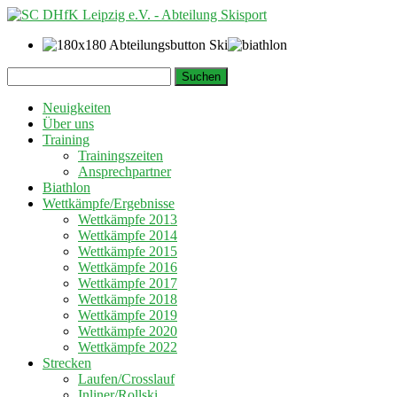
Springe
Suchen
zum
nach:
Inhalt
Neuigkeiten
Über uns
Training
Trainingszeiten
Ansprechpartner
Biathlon
Wettkämpfe/Ergebnisse
Wettkämpfe 2013
Wettkämpfe 2014
Wettkämpfe 2015
Wettkämpfe 2016
Wettkämpfe 2017
Wettkämpfe 2018
Wettkämpfe 2019
Wettkämpfe 2020
Wettkämpfe 2022
Strecken
Laufen/Crosslauf
Inliner/Rollski