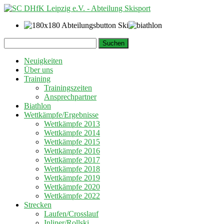
Springe
Suchen
zum
nach:
Inhalt
Neuigkeiten
Über uns
Training
Trainingszeiten
Ansprechpartner
Biathlon
Wettkämpfe/Ergebnisse
Wettkämpfe 2013
Wettkämpfe 2014
Wettkämpfe 2015
Wettkämpfe 2016
Wettkämpfe 2017
Wettkämpfe 2018
Wettkämpfe 2019
Wettkämpfe 2020
Wettkämpfe 2022
Strecken
Laufen/Crosslauf
Inliner/Rollski