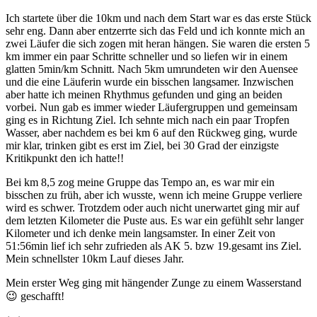
Ich startete über die 10km und nach dem Start war es das erste Stück
sehr eng. Dann aber entzerrte sich das Feld und ich konnte mich an
zwei Läufer die sich zogen mit heran hängen. Sie waren die ersten 5
km immer ein paar Schritte schneller und so liefen wir in einem
glatten 5min/km Schnitt. Nach 5km umrundeten wir den Auensee
und die eine Läuferin wurde ein bisschen langsamer. Inzwischen
aber hatte ich meinen Rhythmus gefunden und ging an beiden
vorbei. Nun gab es immer wieder Läufergruppen und gemeinsam
ging es in Richtung Ziel. Ich sehnte mich nach ein paar Tropfen
Wasser, aber nachdem es bei km 6 auf den Rückweg ging, wurde
mir klar, trinken gibt es erst im Ziel, bei 30 Grad der einzigste
Kritikpunkt den ich hatte!!
Bei km 8,5 zog meine Gruppe das Tempo an, es war mir ein
bisschen zu früh, aber ich wusste, wenn ich meine Gruppe verliere
wird es schwer. Trotzdem oder auch nicht unerwartet ging mir auf
dem letzten Kilometer die Puste aus. Es war ein gefühlt sehr langer
Kilometer und ich denke mein langsamster. In einer Zeit von
51:56min lief ich sehr zufrieden als AK 5. bzw 19.gesamt ins Ziel.
Mein schnellster 10km Lauf dieses Jahr.
Mein erster Weg ging mit hängender Zunge zu einem Wasserstand
😉 geschafft!