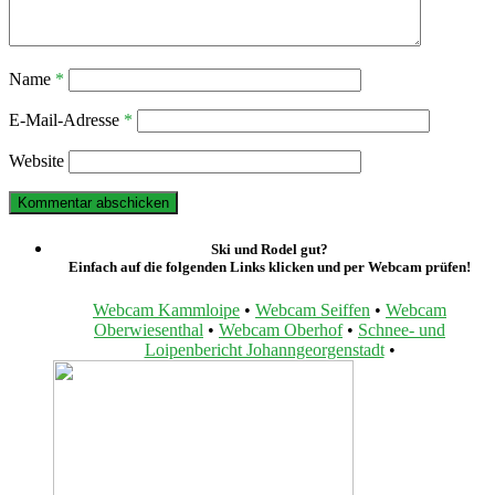
Name
*
E-Mail-Adresse
*
Website
Ski und Rodel gut?
Einfach auf die folgenden Links klicken und per Webcam prüfen!
Webcam Kammloipe
•
Webcam Seiffen
•
Webcam
Oberwiesenthal
•
Webcam Oberhof
•
Schnee- und
Loipenbericht Johanngeorgenstadt
•