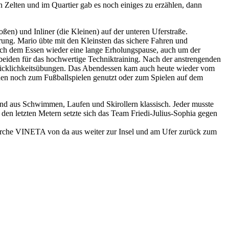
Zelten und im Quartier gab es noch einiges zu erzählen, dann
en) und Inliner (die Kleinen) auf der unteren Uferstraße.
rung. Mario übte mit den Kleinsten das sichere Fahren und
 nach dem Essen wieder eine lange Erholungspause, auch um der
beiden für das hochwertige Techniktraining. Nach der anstrengenden
hicklichkeitsübungen. Das Abendessen kam auch heute wieder vom
rden noch zum Fußballspielen genutzt oder zum Spielen auf dem
stand aus Schwimmen, Laufen und Skirollern klassisch. Jeder musste
f den letzten Metern setzte sich das Team Friedi-Julius-Sophia gegen
Kirche VINETA von da aus weiter zur Insel und am Ufer zurück zum