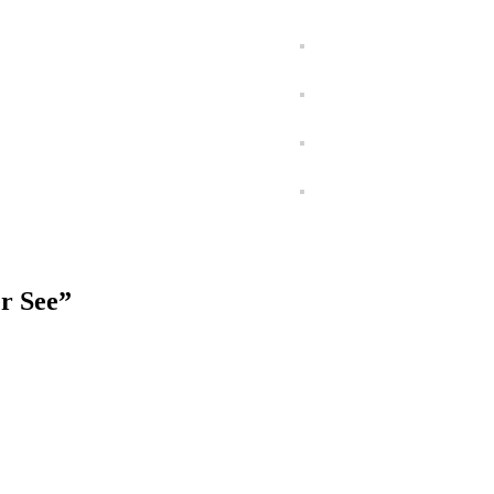
r See”