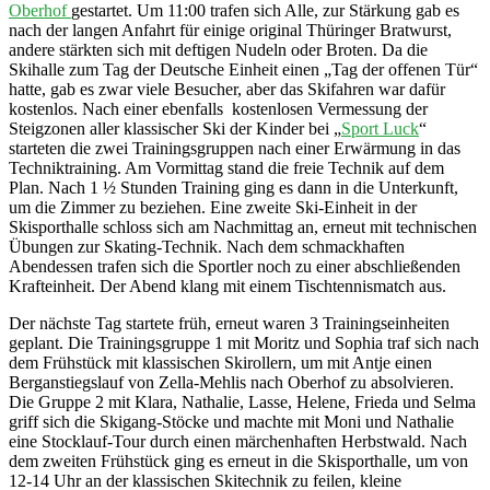
Oberhof
gestartet. Um 11:00 trafen sich Alle, zur Stärkung gab es
nach der langen Anfahrt für einige original Thüringer Bratwurst,
andere stärkten sich mit deftigen Nudeln oder Broten. Da die
Skihalle zum Tag der Deutsche Einheit einen „Tag der offenen Tür“
hatte, gab es zwar viele Besucher, aber das Skifahren war dafür
kostenlos. Nach einer ebenfalls kostenlosen Vermessung der
Steigzonen aller klassischer Ski der Kinder bei „
Sport Luck
“
starteten die zwei Trainingsgruppen nach einer Erwärmung in das
Techniktraining. Am Vormittag stand die freie Technik auf dem
Plan. Nach 1 ½ Stunden Training ging es dann in die Unterkunft,
um die Zimmer zu beziehen. Eine zweite Ski-Einheit in der
Skisporthalle schloss sich am Nachmittag an, erneut mit technischen
Übungen zur Skating-Technik. Nach dem schmackhaften
Abendessen trafen sich die Sportler noch zu einer abschließenden
Krafteinheit. Der Abend klang mit einem Tischtennismatch aus.
Der nächste Tag startete früh, erneut waren 3 Trainingseinheiten
geplant. Die Trainingsgruppe 1 mit Moritz und Sophia traf sich nach
dem Frühstück mit klassischen Skirollern, um mit Antje einen
Berganstiegslauf von Zella-Mehlis nach Oberhof zu absolvieren.
Die Gruppe 2 mit Klara, Nathalie, Lasse, Helene, Frieda und Selma
griff sich die Skigang-Stöcke und machte mit Moni und Nathalie
eine Stocklauf-Tour durch einen märchenhaften Herbstwald. Nach
dem zweiten Frühstück ging es erneut in die Skisporthalle, um von
12-14 Uhr an der klassischen Skitechnik zu feilen, kleine