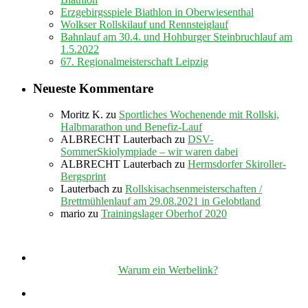
Erzgebirgsspiele Biathlon in Oberwiesenthal
Wolkser Rollskilauf und Rennsteiglauf
Bahnlauf am 30.4. und Hohburger Steinbruchlauf am
1.5.2022
67. Regionalmeisterschaft Leipzig
Neueste Kommentare
Moritz K.
zu
Sportliches Wochenende mit Rollski,
Halbmarathon und Benefiz-Lauf
ALBRECHT Lauterbach
zu
DSV-
SommerSkiolympiade – wir waren dabei
ALBRECHT Lauterbach
zu
Hermsdorfer Skiroller-
Bergsprint
Lauterbach
zu
Rollskisachsenmeisterschaften /
Brettmühlenlauf am 29.08.2021 in Gelobtland
mario
zu
Trainingslager Oberhof 2020
Warum ein Werbelink?