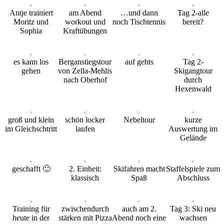
Antje trainiert
am Abend
…und dann
Tag 2-alle
Moritz und
workout und
noch Tischtennis
bereit?
Sophia
Kraftübungen
es kann los
Berganstiegstour
auf gehts
Tag 2-
gehen
von Zella-Mehlis
Skigangtour
nach Oberhof
durch
Hexenwald
groß und klein
schön locker
Nebeltour
kurze
im Gleichschtritt
laufen
Auswertung im
Gelände
geschafft 🙂
2. Einheit:
Skifahren macht
Staffelspiele zum
klassisch
Spaß
Abschluss
Training für
zwischendurch
auch am 2.
Tag 3: Ski neu
heute in der
stärken mit Pizza
Abend noch eine
wachsen