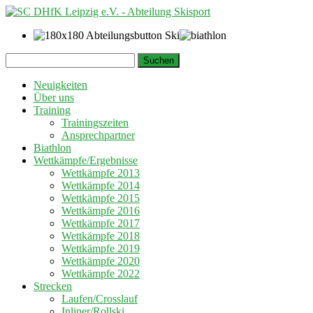
Springe
Suchen
zum
nach:
Inhalt
Neuigkeiten
Über uns
Training
Trainingszeiten
Ansprechpartner
Biathlon
Wettkämpfe/Ergebnisse
Wettkämpfe 2013
Wettkämpfe 2014
Wettkämpfe 2015
Wettkämpfe 2016
Wettkämpfe 2017
Wettkämpfe 2018
Wettkämpfe 2019
Wettkämpfe 2020
Wettkämpfe 2022
Strecken
Laufen/Crosslauf
Inliner/Rollski