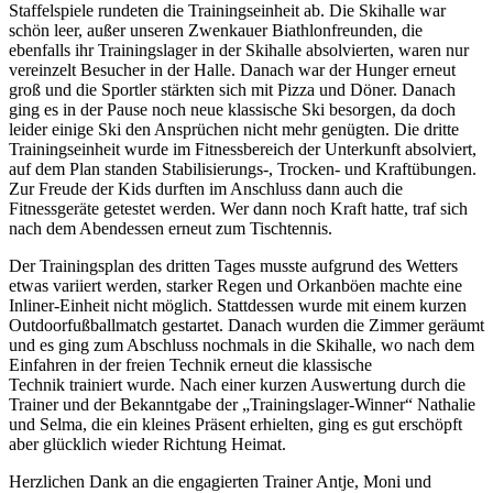
Staffelspiele rundeten die Trainingseinheit ab. Die Skihalle war
schön leer, außer unseren Zwenkauer Biathlonfreunden, die
ebenfalls ihr Trainingslager in der Skihalle absolvierten, waren nur
vereinzelt Besucher in der Halle. Danach war der Hunger erneut
groß und die Sportler stärkten sich mit Pizza und Döner. Danach
ging es in der Pause noch neue klassische Ski besorgen, da doch
leider einige Ski den Ansprüchen nicht mehr genügten. Die dritte
Trainingseinheit wurde im Fitnessbereich der Unterkunft absolviert,
auf dem Plan standen Stabilisierungs-, Trocken- und Kraftübungen.
Zur Freude der Kids durften im Anschluss dann auch die
Fitnessgeräte getestet werden. Wer dann noch Kraft hatte, traf sich
nach dem Abendessen erneut zum Tischtennis.
Der Trainingsplan des dritten Tages musste aufgrund des Wetters
etwas variiert werden, starker Regen und Orkanböen machte eine
Inliner-Einheit nicht möglich. Stattdessen wurde mit einem kurzen
Outdoorfußballmatch gestartet. Danach wurden die Zimmer geräumt
und es ging zum Abschluss nochmals in die Skihalle, wo nach dem
Einfahren in der freien Technik erneut die klassische
Technik trainiert wurde. Nach einer kurzen Auswertung durch die
Trainer und der Bekanntgabe der „Trainingslager-Winner“ Nathalie
und Selma, die ein kleines Präsent erhielten, ging es gut erschöpft
aber glücklich wieder Richtung Heimat.
Herzlichen Dank an die engagierten Trainer Antje, Moni und