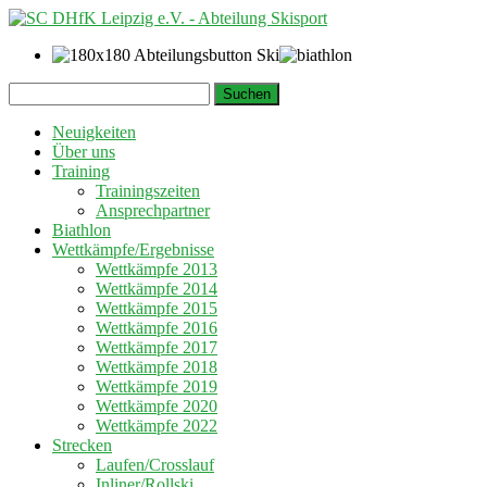
Springe
Suchen
zum
nach:
Inhalt
Neuigkeiten
Über uns
Training
Trainingszeiten
Ansprechpartner
Biathlon
Wettkämpfe/Ergebnisse
Wettkämpfe 2013
Wettkämpfe 2014
Wettkämpfe 2015
Wettkämpfe 2016
Wettkämpfe 2017
Wettkämpfe 2018
Wettkämpfe 2019
Wettkämpfe 2020
Wettkämpfe 2022
Strecken
Laufen/Crosslauf
Inliner/Rollski