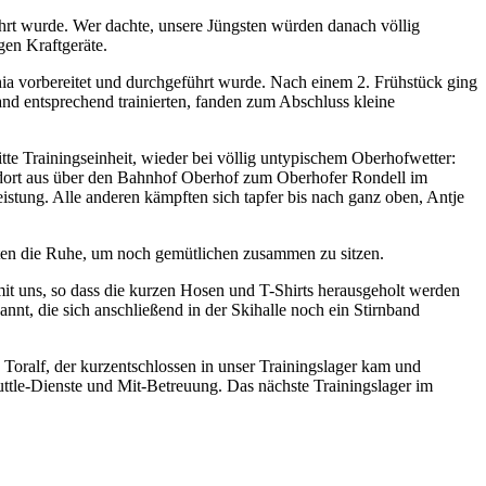
ührt wurde. Wer dachte, unsere Jüngsten würden danach völlig
gen Kraftgeräte.
ia vorbereitet und durchgeführt wurde. Nach einem 2. Frühstück ging
and entsprechend trainierten, fanden zum Abschluss kleine
itte Trainingseinheit, wieder bei völlig untypischem Oberhofwetter:
n dort aus über den Bahnhof Oberhof zum Oberhofer Rondell im
eistung. Alle anderen kämpften sich tapfer bis nach ganz oben, Antje
ten die Ruhe, um noch gemütlichen zusammen zu sitzen.
 mit uns, so dass die kurzen Hosen und T-Shirts herausgeholt werden
t, die sich anschließend in der Skihalle noch ein Stirnband
 Toralf, der kurzentschlossen in unser Trainingslager kam und
uttle-Dienste und Mit-Betreuung. Das nächste Trainingslager im