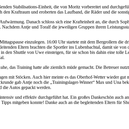
ßenden Stabilisations-Einheit, die von Moritz vorbereitet und durchgef
och den Kraftraum und eroberten das Laufband, die Räder und die sonsti
ufwärmung. Danach schloss sich eine Krafteinheit an, die durch Soph
ren. Nachdem Antje und Toralf die jeweiligen Gruppen ihrem Leistungsst
Mittagspause einzulegen. 16:00 Uhr startete mit dem Bergrollern die dr
leitenden Eltern brachten die Sportler ins Lubenbachtal, damit sie vo
in den Shuttle von Uwe einsteigen, für sie schon bis dahin eine tolle L
al.
, das Training hatte alle ziemlich müde gemacht. Die Betreuer nutz
prüngen mit Stöcken. Auch hier meinte es das Oberhof-Wetter wieder gut
runde gab Antje noch die „Trainingslager-Winner“ Max und Una bekann
d die Autos gepackt werden.
 intensiv und effektiv durchgeführt hat. Ein großes Dankeschön auch an
e Tipps mitgeben konnte! Danke auch an die begleitenden Eltern für Sh