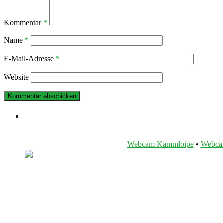
Kommentar
*
Name
*
E-Mail-Adresse
*
Website
Webcam Kammloipe
•
Webcam