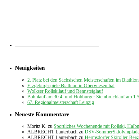
Neuigkeiten
2. Platz bei den Sächsischen Meisterschaften im Biathlon
Erzgebirgsspiele Biathlon in Oberwiesenthal
Wolkser Rollskilauf und Rennsteiglauf
Bahnlauf am 30.4. und Hohburger Steinbruchlauf am 1.
67. Regionalmeisterschaft Leipzig
Neueste Kommentare
Moritz K.
zu
Sportliches Wochenende mit Rollski, Halb
ALBRECHT Lauterbach
zu
DSV-SommerSkiolympiade 
ALBRECHT Lauterbach
zu
Hermsdorfer Skiroller-Berg