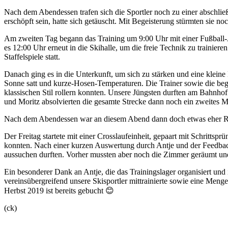
Nach dem Abendessen trafen sich die Sportler noch zu einer abschlie
erschöpft sein, hatte sich getäuscht. Mit Begeisterung stürmten sie n
Am zweiten Tag begann das Training um 9:00 Uhr mit einer Fußball-A
es 12:00 Uhr erneut in die Skihalle, um die freie Technik zu trainie
Staffelspiele statt.
Danach ging es in die Unterkunft, um sich zu stärken und eine kleine 
Sonne satt und kurze-Hosen-Temperaturen. Die Trainer sowie die beg
klassischen Stil rollern konnten. Unsere Jüngsten durften am Bahnhof 
und Moritz absolvierten die gesamte Strecke dann noch ein zweites M
Nach dem Abendessen war an diesem Abend dann doch etwas eher Ruhe
Der Freitag startete mit einer Crosslaufeinheit, gepaart mit Schritts
konnten. Nach einer kurzen Auswertung durch Antje und der Feedback
aussuchen durften. Vorher mussten aber noch die Zimmer geräumt un
Ein besonderer Dank an Antje, die das Trainingslager organisiert und
vereinsübergreifend unsere Skisportler mittrainierte sowie eine Meng
Herbst 2019 ist bereits gebucht 😊
(ck)