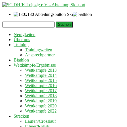
Springe
Suchen
zum
nach:
Inhalt
Neuigkeiten
Über uns
Training
Trainingszeiten
Ansprechpartner
Biathlon
Wettkämpfe/Ergebnisse
Wettkämpfe 2013
Wettkämpfe 2014
Wettkämpfe 2015
Wettkämpfe 2016
Wettkämpfe 2017
Wettkämpfe 2018
Wettkämpfe 2019
Wettkämpfe 2020
Wettkämpfe 2022
Strecken
Laufen/Crosslauf
Inliner/Rollski