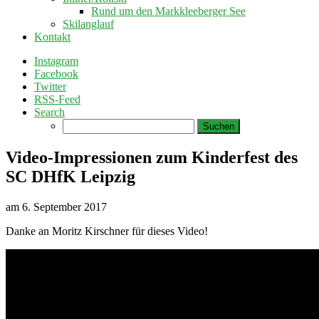
Rund um den Markkleeberger See
Skilanglauf
Kontakt
Instagram
Facebook
Twitter
RSS-Feed
Search
Suchen
nach:
Video-Impressionen zum Kinderfest des
SC DHfK Leipzig
am
6. September 2017
Danke an Moritz Kirschner für dieses Video!