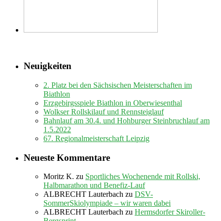
Neuigkeiten
2. Platz bei den Sächsischen Meisterschaften im
Biathlon
Erzgebirgsspiele Biathlon in Oberwiesenthal
Wolkser Rollskilauf und Rennsteiglauf
Bahnlauf am 30.4. und Hohburger Steinbruchlauf am
1.5.2022
67. Regionalmeisterschaft Leipzig
Neueste Kommentare
Moritz K.
zu
Sportliches Wochenende mit Rollski,
Halbmarathon und Benefiz-Lauf
ALBRECHT Lauterbach
zu
DSV-
SommerSkiolympiade – wir waren dabei
ALBRECHT Lauterbach
zu
Hermsdorfer Skiroller-
Bergsprint