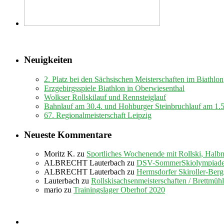
Neuigkeiten
2. Platz bei den Sächsischen Meisterschaften im Biathlon
Erzgebirgsspiele Biathlon in Oberwiesenthal
Wolkser Rollskilauf und Rennsteiglauf
Bahnlauf am 30.4. und Hohburger Steinbruchlauf am 1.
67. Regionalmeisterschaft Leipzig
Neueste Kommentare
Moritz K.
zu
Sportliches Wochenende mit Rollski, Halb
ALBRECHT Lauterbach
zu
DSV-SommerSkiolympiade 
ALBRECHT Lauterbach
zu
Hermsdorfer Skiroller-Berg
Lauterbach
zu
Rollskisachsenmeisterschaften / Brettmüh
mario
zu
Trainingslager Oberhof 2020