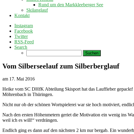
Rund um den Markkleeberger See
Skilanglauf
Kontakt
Instagram
Facebook
Twitter
RSS-Feed
Search
Suchen
nach:
Vom Silberseelauf zum Silberberglauf
am
17. Mai 2016
Heike vom SC DHfK Abteilung Skisport hat das Lauffieber gepackt! N
Möhrenbach in Thüringen.
Nicht nur ob der schönen Wortspielerei war sie hoch motiviert, endli
Nach den ersten Höhenmetern geriet die Motivation ein wenig ins Wan
weil ich es will!“ verdrängen.
Endlich ging es dann auf den nächsten 2 km nur bergab. Ein wunderba