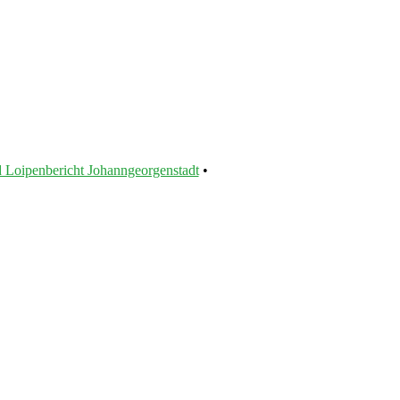
 Loipenbericht Johanngeorgenstadt
•