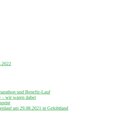
5.2022
marathon und Benefiz-Lauf
– wir waren dabei
sprint
lenlauf am 29.08.2021 in Gelobtland