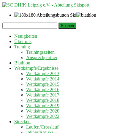
Springe
Suchen
zum
nach:
Inhalt
Neuigkeiten
Über uns
Training
Trainingszeiten
Ansprechpartner
Biathlon
Wettkämpfe/Ergebnisse
Wettkämpfe 2013
Wettkämpfe 2014
Wettkämpfe 2015
Wettkämpfe 2016
Wettkämpfe 2017
Wettkämpfe 2018
Wettkämpfe 2019
Wettkämpfe 2020
Wettkämpfe 2022
Strecken
Laufen/Crosslauf
Inliner/Rollski