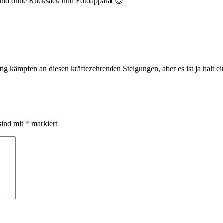
r und ohne Rucksack und Fotoapparat 😉
tig kämpfen an diesen kräftezehrenden Steigungen, aber es ist ja halt ei
sind mit
*
markiert