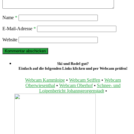
Name
*
E-Mail-Adresse
*
Website
Ski und Rodel gut?
Einfach auf die folgenden Links klicken und per Webcam prüfen!
Webcam Kammloipe
•
Webcam Seiffen
•
Webcam
Oberwiesenthal
•
Webcam Oberhof
•
Schnee- und
Loipenbericht Johanngeorgenstadt
•