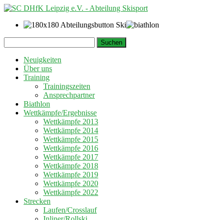
Springe
Suchen
zum
nach:
Inhalt
Neuigkeiten
Über uns
Training
Trainingszeiten
Ansprechpartner
Biathlon
Wettkämpfe/Ergebnisse
Wettkämpfe 2013
Wettkämpfe 2014
Wettkämpfe 2015
Wettkämpfe 2016
Wettkämpfe 2017
Wettkämpfe 2018
Wettkämpfe 2019
Wettkämpfe 2020
Wettkämpfe 2022
Strecken
Laufen/Crosslauf
Inliner/Rollski