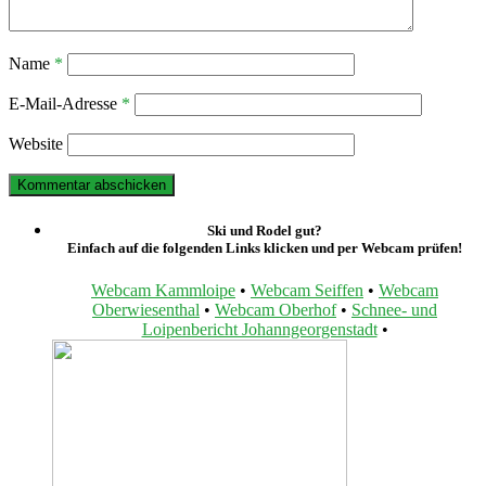
Name
*
E-Mail-Adresse
*
Website
Ski und Rodel gut?
Einfach auf die folgenden Links klicken und per Webcam prüfen!
Webcam Kammloipe
•
Webcam Seiffen
•
Webcam
Oberwiesenthal
•
Webcam Oberhof
•
Schnee- und
Loipenbericht Johanngeorgenstadt
•