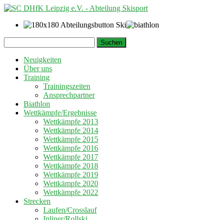
Springe
Suchen
zum
nach:
Inhalt
Neuigkeiten
Über uns
Training
Trainingszeiten
Ansprechpartner
Biathlon
Wettkämpfe/Ergebnisse
Wettkämpfe 2013
Wettkämpfe 2014
Wettkämpfe 2015
Wettkämpfe 2016
Wettkämpfe 2017
Wettkämpfe 2018
Wettkämpfe 2019
Wettkämpfe 2020
Wettkämpfe 2022
Strecken
Laufen/Crosslauf
Inliner/Rollski