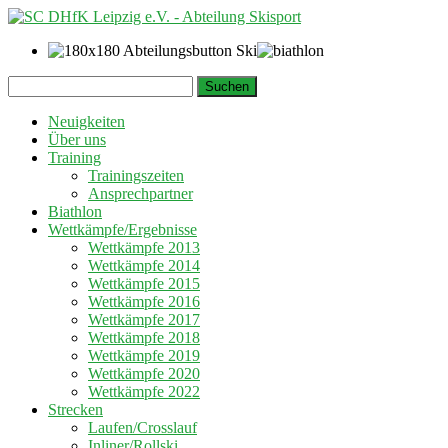
Springe
Suchen
zum
nach:
Inhalt
Neuigkeiten
Über uns
Training
Trainingszeiten
Ansprechpartner
Biathlon
Wettkämpfe/Ergebnisse
Wettkämpfe 2013
Wettkämpfe 2014
Wettkämpfe 2015
Wettkämpfe 2016
Wettkämpfe 2017
Wettkämpfe 2018
Wettkämpfe 2019
Wettkämpfe 2020
Wettkämpfe 2022
Strecken
Laufen/Crosslauf
Inliner/Rollski