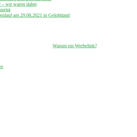
– wir waren dabei
sprint
lenlauf am 29.08.2021 in Gelobtland
Warum ein Werbelink?