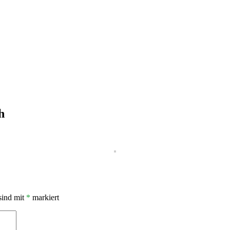
h
sind mit
*
markiert