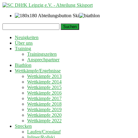
Springe
Suchen
zum
nach:
Inhalt
Neuigkeiten
Über uns
Training
Trainingszeiten
Ansprechpartner
Biathlon
Wettkämpfe/Ergebnisse
Wettkämpfe 2013
Wettkämpfe 2014
Wettkämpfe 2015
Wettkämpfe 2016
Wettkämpfe 2017
Wettkämpfe 2018
Wettkämpfe 2019
Wettkämpfe 2020
Wettkämpfe 2022
Strecken
Laufen/Crosslauf
Inliner/Rollski