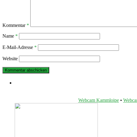
Kommentar
*
Name
*
E-Mail-Adresse
*
Website
Webcam Kammloipe
•
Webcam