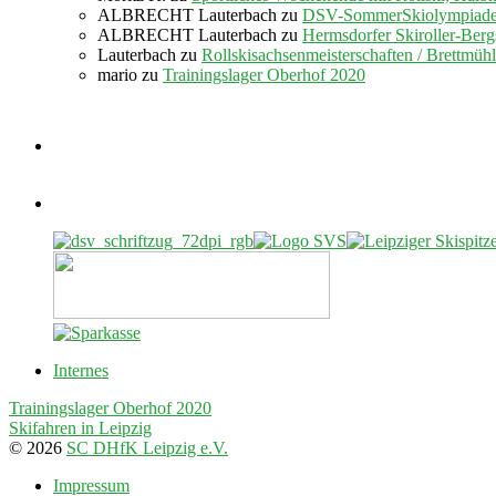
ALBRECHT Lauterbach
zu
DSV-SommerSkiolympiade 
ALBRECHT Lauterbach
zu
Hermsdorfer Skiroller-Berg
Lauterbach
zu
Rollskisachsenmeisterschaften / Brettmüh
mario
zu
Trainingslager Oberhof 2020
Internes
Trainingslager Oberhof 2020
Skifahren in Leipzig
© 2026
SC DHfK Leipzig e.V.
Impressum