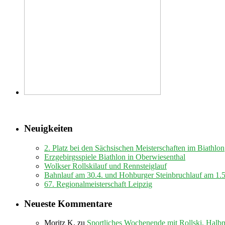
Neuigkeiten
2. Platz bei den Sächsischen Meisterschaften im Biathlon
Erzgebirgsspiele Biathlon in Oberwiesenthal
Wolkser Rollskilauf und Rennsteiglauf
Bahnlauf am 30.4. und Hohburger Steinbruchlauf am 1.
67. Regionalmeisterschaft Leipzig
Neueste Kommentare
Moritz K.
zu
Sportliches Wochenende mit Rollski, Halb