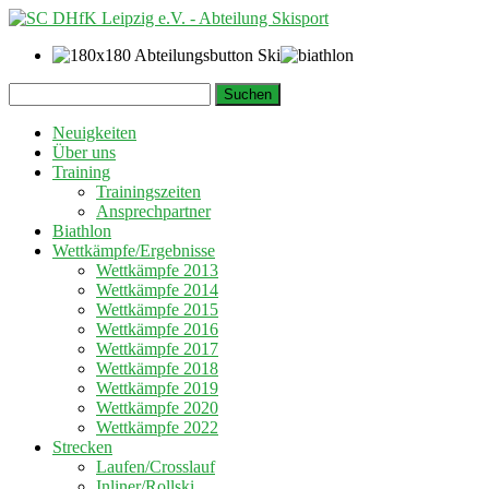
Springe
Suchen
zum
nach:
Inhalt
Neuigkeiten
Über uns
Training
Trainingszeiten
Ansprechpartner
Biathlon
Wettkämpfe/Ergebnisse
Wettkämpfe 2013
Wettkämpfe 2014
Wettkämpfe 2015
Wettkämpfe 2016
Wettkämpfe 2017
Wettkämpfe 2018
Wettkämpfe 2019
Wettkämpfe 2020
Wettkämpfe 2022
Strecken
Laufen/Crosslauf
Inliner/Rollski