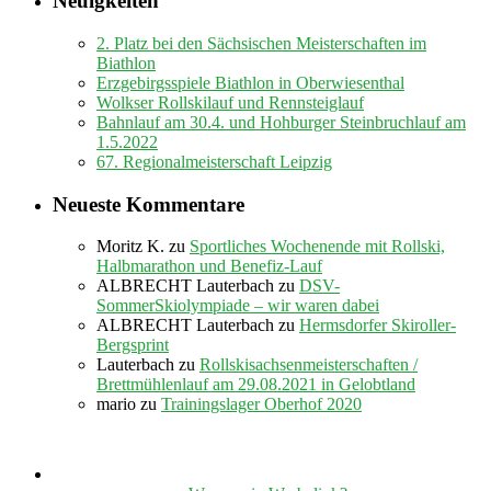
Neuigkeiten
2. Platz bei den Sächsischen Meisterschaften im
Biathlon
Erzgebirgsspiele Biathlon in Oberwiesenthal
Wolkser Rollskilauf und Rennsteiglauf
Bahnlauf am 30.4. und Hohburger Steinbruchlauf am
1.5.2022
67. Regionalmeisterschaft Leipzig
Neueste Kommentare
Moritz K.
zu
Sportliches Wochenende mit Rollski,
Halbmarathon und Benefiz-Lauf
ALBRECHT Lauterbach
zu
DSV-
SommerSkiolympiade – wir waren dabei
ALBRECHT Lauterbach
zu
Hermsdorfer Skiroller-
Bergsprint
Lauterbach
zu
Rollskisachsenmeisterschaften /
Brettmühlenlauf am 29.08.2021 in Gelobtland
mario
zu
Trainingslager Oberhof 2020