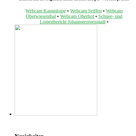
Webcam Kammloipe
•
Webcam Seiffen
•
Webcam
Oberwiesenthal
•
Webcam Oberhof
•
Schnee- und
Loipenbericht Johanngeorgenstadt
•