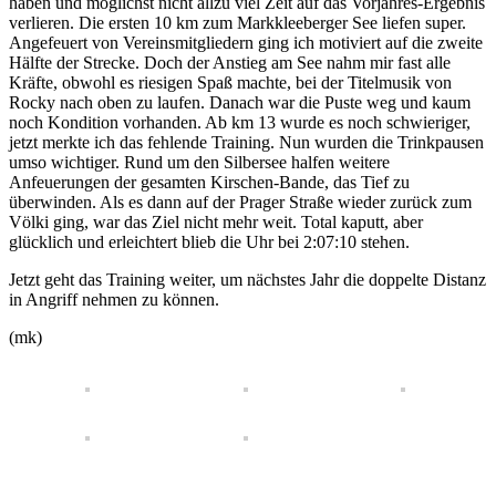
haben und möglichst nicht allzu viel Zeit auf das Vorjahres-Ergebnis
verlieren. Die ersten 10 km zum Markkleeberger See liefen super.
Angefeuert von Vereinsmitgliedern ging ich motiviert auf die zweite
Hälfte der Strecke. Doch der Anstieg am See nahm mir fast alle
Kräfte, obwohl es riesigen Spaß machte, bei der Titelmusik von
Rocky nach oben zu laufen. Danach war die Puste weg und kaum
noch Kondition vorhanden. Ab km 13 wurde es noch schwieriger,
jetzt merkte ich das fehlende Training. Nun wurden die Trinkpausen
umso wichtiger. Rund um den Silbersee halfen weitere
Anfeuerungen der gesamten Kirschen-Bande, das Tief zu
überwinden. Als es dann auf der Prager Straße wieder zurück zum
Völki ging, war das Ziel nicht mehr weit. Total kaputt, aber
glücklich und erleichtert blieb die Uhr bei 2:07:10 stehen.
Jetzt geht das Training weiter, um nächstes Jahr die doppelte Distanz
in Angriff nehmen zu können.
(mk)