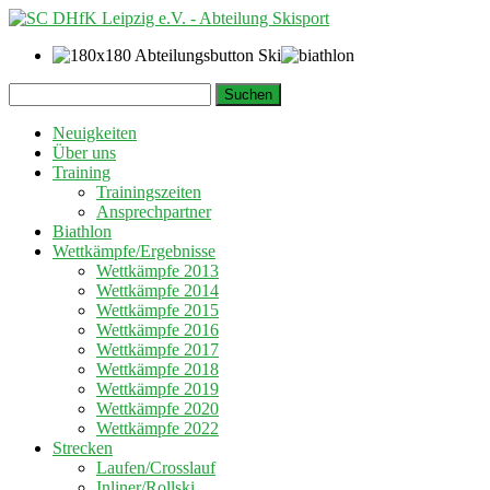
Springe
Suchen
zum
nach:
Inhalt
Neuigkeiten
Über uns
Training
Trainingszeiten
Ansprechpartner
Biathlon
Wettkämpfe/Ergebnisse
Wettkämpfe 2013
Wettkämpfe 2014
Wettkämpfe 2015
Wettkämpfe 2016
Wettkämpfe 2017
Wettkämpfe 2018
Wettkämpfe 2019
Wettkämpfe 2020
Wettkämpfe 2022
Strecken
Laufen/Crosslauf
Inliner/Rollski