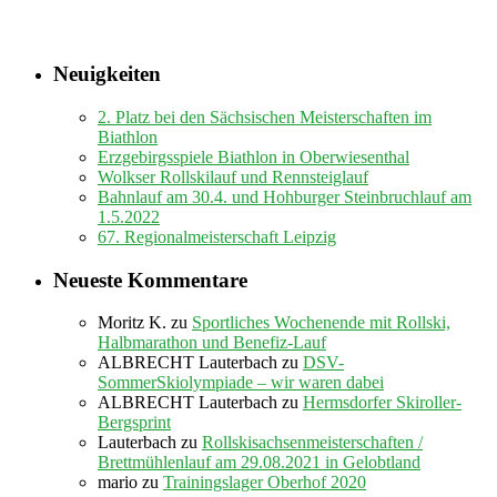
Neuigkeiten
2. Platz bei den Sächsischen Meisterschaften im
Biathlon
Erzgebirgsspiele Biathlon in Oberwiesenthal
Wolkser Rollskilauf und Rennsteiglauf
Bahnlauf am 30.4. und Hohburger Steinbruchlauf am
1.5.2022
67. Regionalmeisterschaft Leipzig
Neueste Kommentare
Moritz K.
zu
Sportliches Wochenende mit Rollski,
Halbmarathon und Benefiz-Lauf
ALBRECHT Lauterbach
zu
DSV-
SommerSkiolympiade – wir waren dabei
ALBRECHT Lauterbach
zu
Hermsdorfer Skiroller-
Bergsprint
Lauterbach
zu
Rollskisachsenmeisterschaften /
Brettmühlenlauf am 29.08.2021 in Gelobtland
mario
zu
Trainingslager Oberhof 2020