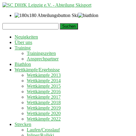
Springe
Suchen
zum
nach:
Inhalt
Neuigkeiten
Über uns
Training
Trainingszeiten
Ansprechpartner
Biathlon
Wettkämpfe/Ergebnisse
Wettkämpfe 2013
Wettkämpfe 2014
Wettkämpfe 2015
Wettkämpfe 2016
Wettkämpfe 2017
Wettkämpfe 2018
Wettkämpfe 2019
Wettkämpfe 2020
Wettkämpfe 2022
Strecken
Laufen/Crosslauf
Inliner/Rollski