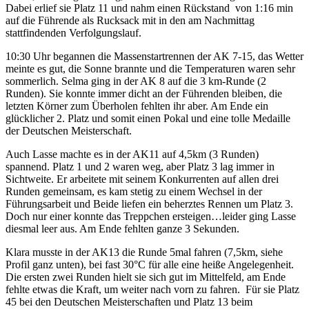
Dabei erlief sie Platz 11 und nahm einen Rückstand von 1:16 min
auf die Führende als Rucksack mit in den am Nachmittag
stattfindenden Verfolgungslauf.
10:30 Uhr begannen die Massenstartrennen der AK 7-15, das Wetter
meinte es gut, die Sonne brannte und die Temperaturen waren sehr
sommerlich. Selma ging in der AK 8 auf die 3 km-Runde (2
Runden). Sie konnte immer dicht an der Führenden bleiben, die
letzten Körner zum Überholen fehlten ihr aber. Am Ende ein
glücklicher 2. Platz und somit einen Pokal und eine tolle Medaille
der Deutschen Meisterschaft.
Auch Lasse machte es in der AK11 auf 4,5km (3 Runden)
spannend. Platz 1 und 2 waren weg, aber Platz 3 lag immer in
Sichtweite. Er arbeitete mit seinem Konkurrenten auf allen drei
Runden gemeinsam, es kam stetig zu einem Wechsel in der
Führungsarbeit und Beide liefen ein beherztes Rennen um Platz 3.
Doch nur einer konnte das Treppchen ersteigen…leider ging Lasse
diesmal leer aus. Am Ende fehlten ganze 3 Sekunden.
Klara musste in der AK13 die Runde 5mal fahren (7,5km, siehe
Profil ganz unten), bei fast 30°C für alle eine heiße Angelegenheit.
Die ersten zwei Runden hielt sie sich gut im Mittelfeld, am Ende
fehlte etwas die Kraft, um weiter nach vorn zu fahren. Für sie Platz
45 bei den Deutschen Meisterschaften und Platz 13 beim