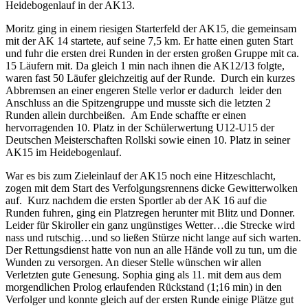
Heidebogenlauf in der AK13.
Moritz ging in einem riesigen Starterfeld der AK15, die gemeinsam
mit der AK 14 startete, auf seine 7,5 km. Er hatte einen guten Start
und fuhr die ersten drei Runden in der ersten großen Gruppe mit ca.
15 Läufern mit. Da gleich 1 min nach ihnen die AK12/13 folgte,
waren fast 50 Läufer gleichzeitig auf der Runde. Durch ein kurzes
Abbremsen an einer engeren Stelle verlor er dadurch leider den
Anschluss an die Spitzengruppe und musste sich die letzten 2
Runden allein durchbeißen. Am Ende schaffte er einen
hervorragenden 10. Platz in der Schülerwertung U12-U15 der
Deutschen Meisterschaften Rollski sowie einen 10. Platz in seiner
AK15 im Heidebogenlauf.
War es bis zum Zieleinlauf der AK15 noch eine Hitzeschlacht,
zogen mit dem Start des Verfolgungsrennens dicke Gewitterwolken
auf. Kurz nachdem die ersten Sportler ab der AK 16 auf die
Runden fuhren, ging ein Platzregen herunter mit Blitz und Donner.
Leider für Skiroller ein ganz ungünstiges Wetter…die Strecke wird
nass und rutschig…und so ließen Stürze nicht lange auf sich warten.
Der Rettungsdienst hatte von nun an alle Hände voll zu tun, um die
Wunden zu versorgen. An dieser Stelle wünschen wir allen
Verletzten gute Genesung. Sophia ging als 11. mit dem aus dem
morgendlichen Prolog erlaufenden Rückstand (1;16 min) in den
Verfolger und konnte gleich auf der ersten Runde einige Plätze gut