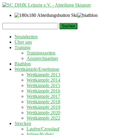
Springe
Suchen
zum
nach:
Inhalt
Neuigkeiten
Über uns
Training
Trainingszeiten
Ansprechpartner
Biathlon
Wettkämpfe/Ergebnisse
Wettkämpfe 2013
Wettkämpfe 2014
Wettkämpfe 2015
Wettkämpfe 2016
Wettkämpfe 2017
Wettkämpfe 2018
Wettkämpfe 2019
Wettkämpfe 2020
Wettkämpfe 2022
Strecken
Laufen/Crosslauf
Inliner/Rollski