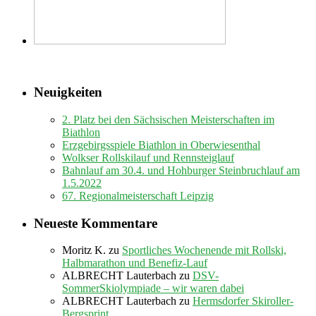
Neuigkeiten
2. Platz bei den Sächsischen Meisterschaften im
Biathlon
Erzgebirgsspiele Biathlon in Oberwiesenthal
Wolkser Rollskilauf und Rennsteiglauf
Bahnlauf am 30.4. und Hohburger Steinbruchlauf am
1.5.2022
67. Regionalmeisterschaft Leipzig
Neueste Kommentare
Moritz K.
zu
Sportliches Wochenende mit Rollski,
Halbmarathon und Benefiz-Lauf
ALBRECHT Lauterbach
zu
DSV-
SommerSkiolympiade – wir waren dabei
ALBRECHT Lauterbach
zu
Hermsdorfer Skiroller-
Bergsprint