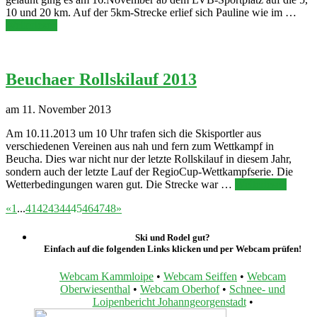
10 und 20 km. Auf der 5km-Strecke erlief sich Pauline wie im …
Weiterlesen
Beuchaer Rollskilauf 2013
am 11. November 2013
Am 10.11.2013 um 10 Uhr trafen sich die Skisportler aus
verschiedenen Vereinen aus nah und fern zum Wettkampf in
Beucha. Dies war nicht nur der letzte Rollskilauf in diesem Jahr,
sondern auch der letzte Lauf der RegioCup-Wettkampfserie. Die
Wetterbedingungen waren gut. Die Strecke war …
Weiterlesen
«
1
...
41
42
43
44
45
46
47
48
»
Ski und Rodel gut?
Einfach auf die folgenden Links klicken und per Webcam prüfen!
Webcam Kammloipe
•
Webcam Seiffen
•
Webcam
Oberwiesenthal
•
Webcam Oberhof
•
Schnee- und
Loipenbericht Johanngeorgenstadt
•