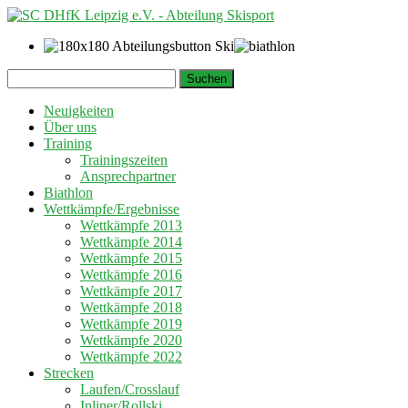
Springe
Suchen
zum
nach:
Inhalt
Neuigkeiten
Über uns
Training
Trainingszeiten
Ansprechpartner
Biathlon
Wettkämpfe/Ergebnisse
Wettkämpfe 2013
Wettkämpfe 2014
Wettkämpfe 2015
Wettkämpfe 2016
Wettkämpfe 2017
Wettkämpfe 2018
Wettkämpfe 2019
Wettkämpfe 2020
Wettkämpfe 2022
Strecken
Laufen/Crosslauf
Inliner/Rollski