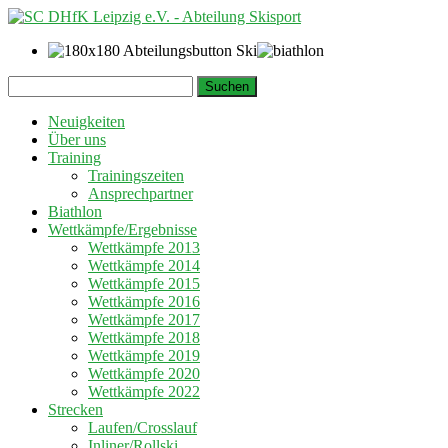
Springe
Suchen
zum
nach:
Inhalt
Neuigkeiten
Über uns
Training
Trainingszeiten
Ansprechpartner
Biathlon
Wettkämpfe/Ergebnisse
Wettkämpfe 2013
Wettkämpfe 2014
Wettkämpfe 2015
Wettkämpfe 2016
Wettkämpfe 2017
Wettkämpfe 2018
Wettkämpfe 2019
Wettkämpfe 2020
Wettkämpfe 2022
Strecken
Laufen/Crosslauf
Inliner/Rollski