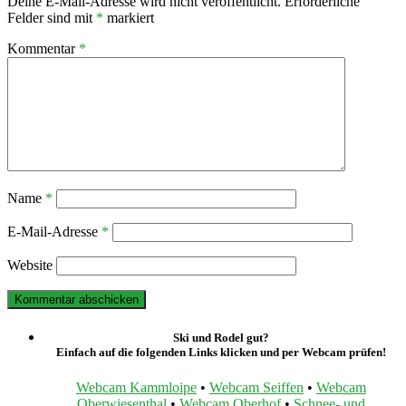
Deine E-Mail-Adresse wird nicht veröffentlicht.
Erforderliche
Felder sind mit
*
markiert
Kommentar
*
Name
*
E-Mail-Adresse
*
Website
Ski und Rodel gut?
Einfach auf die folgenden Links klicken und per Webcam prüfen!
Webcam Kammloipe
•
Webcam Seiffen
•
Webcam
Oberwiesenthal
•
Webcam Oberhof
•
Schnee- und