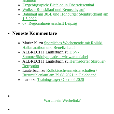
Biathlon
Erzgebirgsspiele Biathlon in Oberwiesenthal
Wolkser Rollskilauf und Rennsteiglauf
Bahnlauf am 30.4. und Hohburger Steinbruchlauf am
1.5.2022
67. Regionalmeisterschaft Leipzig
Neueste Kommentare
Moritz K.
zu
Sportliches Wochenende mit Rollski,
Halbmarathon und Benefiz-Lauf
ALBRECHT Lauterbach
zu
DSV-
SommerSkiolympiade – wir waren dabei
ALBRECHT Lauterbach
zu
Hermsdorfer Skiroller-
Bergsprint
Lauterbach
zu
Rollskisachsenmeisterschaften /
Brettmühlenlauf am 29.08.2021 in Gelobtland
mario
zu
Trainingslager Oberhof 2020
Warum ein Werbelink?