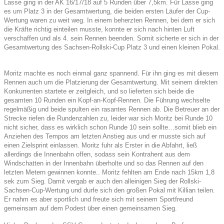
Lasse ging in der AK 16/17/18 auf 5 Runden über 7,5km. Für Lasse ging
es um Platz 3 in der Gesamtwertung, die beiden ersten Läufer der Cup-
Wertung waren zu weit weg. In einem beherzten Rennen, bei dem er sich
die Kräfte richtig einteilen musste, konnte er sich nach hinten Luft
verschaffen und als 4. sein Rennen beenden. Somit sicherte er sich in der
Gesamtwertung des Sachsen-Rollski-Cup Platz 3 und einen kleinen Pokal.
Moritz machte es noch einmal ganz spannend. Für ihn ging es mit diesem
Rennen auch um die Platzierung der Gesamtwertung. Mit seinem direkten
Konkurrenten startete er zeitgleich, und so lieferten sich beide die
gesamten 10 Runden ein Kopf-an-Kopf-Rennen. Die Führung wechselte
regelmäßig und beide spulten ein rasantes Rennen ab. Die Betreuer an der
Strecke riefen die Rundenzahlen zu, leider war sich Moritz bei Runde 10
nicht sicher, dass es wirklich schon Runde 10 sein sollte…somit blieb ein
Anziehen des Tempos am letzten Anstieg aus und er musste sich auf
einen Zielsprint einlassen. Moritz fuhr als Erster in die Abfahrt, ließ
allerdings die Innenbahn offen, sodass sein Kontrahent aus dem
Windschatten in der Innenbahn überholte und so das Rennen auf den
letzten Metern gewinnen konnte.. Moritz fehlten am Ende nach 15km 1,8
sek zum Sieg. Damit vergab er auch den alleinigen Sieg der Rollski-
Sachsen-Cup-Wertung und durfe sich den großen Pokal mit Killian teilen.
Er nahm es aber sportlich und freute sich mit seinem Sportfreund
gemeinsam auf dem Podest über einen gemeinsamen Sieg.