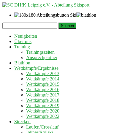
Springe
Suchen
zum
nach:
Inhalt
Neuigkeiten
Über uns
Training
Trainingszeiten
Ansprechpartner
Biathlon
Wettkämpfe/Ergebnisse
Wettkämpfe 2013
Wettkämpfe 2014
Wettkämpfe 2015
Wettkämpfe 2016
Wettkämpfe 2017
Wettkämpfe 2018
Wettkämpfe 2019
Wettkämpfe 2020
Wettkämpfe 2022
Strecken
Laufen/Crosslauf
Inliner/Rollski