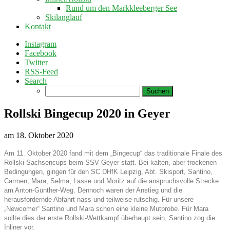
Rund um den Markkleeberger See
Skilanglauf
Kontakt
Instagram
Facebook
Twitter
RSS-Feed
Search
Suchen
nach:
Rollski Bingecup 2020 in Geyer
am
18. Oktober 2020
Am 11. Oktober 2020 fand mit dem „Bingecup“ das traditionale Finale des
Rollski-Sachsencups beim SSV Geyer statt. Bei kalten, aber trockenen
Bedingungen, gingen für den SC DHfK Leipzig, Abt. Skisport, Santino,
Carmen, Mara, Selma, Lasse und Moritz auf die anspruchsvolle Strecke
am Anton-Günther-Weg. Dennoch waren der Anstieg und die
herausfordernde Abfahrt nass und teilweise rutschig. Für unsere
„Newcomer“ Santino und Mara schon eine kleine Mutprobe. Für Mara
sollte dies der erste Rollski-Wettkampf überhaupt sein, Santino zog die
Inliner vor.