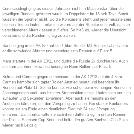
Coronabedingt ging es dieses Jahr aber nicht im Massenstart über die
jeweiligen Runden, gestartet wurde im Doppelstart im 15 sek-Takt. Somit
wussten die Sportler nicht, wo die Konkurrenz steht und jeder musste sein
eigenes Tempo laufen. Teilweise war es auf der Strecke sehr voll, da sich
verschiedenen Altersklassen aufliefen. So hieß es, wieder die Übersicht
behalten und die Runden richtig zu zählen.
Santino ging in der AK 8/9 auf die 1,5km Runde. Mit Respekt absolvierte
er die schwierige Abfahrt und beendete sein Rennen auf Platz 5.
Mara startete in der AK 10/11 und durfte die Runde 2x durchlaufen. Auch
sie kam auf ihren extra neu besorgten Renn-Rollern auf Platz 5.
Selma und Carmen gingen gemeinsam in der AK 12/13 auf die 4,5km.
Carmen kämpfte sich tapfer 3x den Anstieg herauf und beendete ihr
Rennen auf Platz 11. Selma konnte, wie schon beim vorherigen Rennen in
Johanngeorgenstadt, aus hinterer Startposition einige Läuferinnen vor sich
auflaufen und Sekunden abnehmen. Aber auch sie musste an den
Anstiegen kämpfen, um den Vorsprung zu halten. Bei starker Konkurrenz
konnte sie am Ende einen deutlichen Sieg mit 24 sek. Vorsprung
einfahren. Damit erkämpfte sie sich ihren dritten Sieg im dritten Rennen
der Rollski-Sachsen-Cup-Serie und holte den großen Sachsen-Cup-Pokal
wieder nach Leipzig.