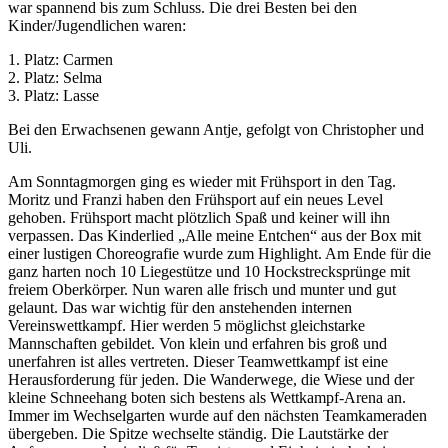
war spannend bis zum Schluss. Die drei Besten bei den
Kinder/Jugendlichen waren:
1. Platz: Carmen
2. Platz: Selma
3. Platz: Lasse
Bei den Erwachsenen gewann Antje, gefolgt von Christopher und
Uli.
Am Sonntagmorgen ging es wieder mit Frühsport in den Tag.
Moritz und Franzi haben den Frühsport auf ein neues Level
gehoben. Frühsport macht plötzlich Spaß und keiner will ihn
verpassen. Das Kinderlied „Alle meine Entchen“ aus der Box mit
einer lustigen Choreografie wurde zum Highlight. Am Ende für die
ganz harten noch 10 Liegestütze und 10 Hockstrecksprünge mit
freiem Oberkörper. Nun waren alle frisch und munter und gut
gelaunt. Das war wichtig für den anstehenden internen
Vereinswettkampf. Hier werden 5 möglichst gleichstarke
Mannschaften gebildet. Von klein und erfahren bis groß und
unerfahren ist alles vertreten. Dieser Teamwettkampf ist eine
Herausforderung für jeden. Die Wanderwege, die Wiese und der
kleine Schneehang boten sich bestens als Wettkampf-Arena an.
Immer im Wechselgarten wurde auf den nächsten Teamkameraden
übergeben. Die Spitze wechselte ständig. Die Lautstärke der