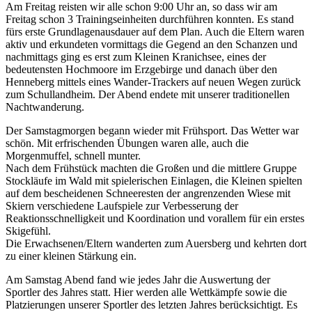
Am Freitag reisten wir alle schon 9:00 Uhr an, so dass wir am
Freitag schon 3 Trainingseinheiten durchführen konnten. Es stand
fürs erste Grundlagenausdauer auf dem Plan. Auch die Eltern waren
aktiv und erkundeten vormittags die Gegend an den Schanzen und
nachmittags ging es erst zum Kleinen Kranichsee, eines der
bedeutensten Hochmoore im Erzgebirge und danach über den
Henneberg mittels eines Wander-Trackers auf neuen Wegen zurück
zum Schullandheim. Der Abend endete mit unserer traditionellen
Nachtwanderung.
Der Samstagmorgen begann wieder mit Frühsport. Das Wetter war
schön. Mit erfrischenden Übungen waren alle, auch die
Morgenmuffel, schnell munter.
Nach dem Frühstück machten die Großen und die mittlere Gruppe
Stockläufe im Wald mit spielerischen Einlagen, die Kleinen spielten
auf dem bescheidenen Schneeresten der angrenzenden Wiese mit
Skiern verschiedene Laufspiele zur Verbesserung der
Reaktionsschnelligkeit und Koordination und vorallem für ein erstes
Skigefühl.
Die Erwachsenen/Eltern wanderten zum Auersberg und kehrten dort
zu einer kleinen Stärkung ein.
Am Samstag Abend fand wie jedes Jahr die Auswertung der
Sportler des Jahres statt. Hier werden alle Wettkämpfe sowie die
Platzierungen unserer Sportler des letzten Jahres berücksichtigt. Es