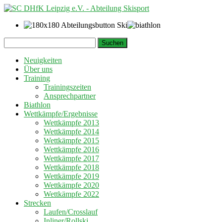
Springe
Suchen
zum
nach:
Inhalt
Neuigkeiten
Über uns
Training
Trainingszeiten
Ansprechpartner
Biathlon
Wettkämpfe/Ergebnisse
Wettkämpfe 2013
Wettkämpfe 2014
Wettkämpfe 2015
Wettkämpfe 2016
Wettkämpfe 2017
Wettkämpfe 2018
Wettkämpfe 2019
Wettkämpfe 2020
Wettkämpfe 2022
Strecken
Laufen/Crosslauf
Inliner/Rollski