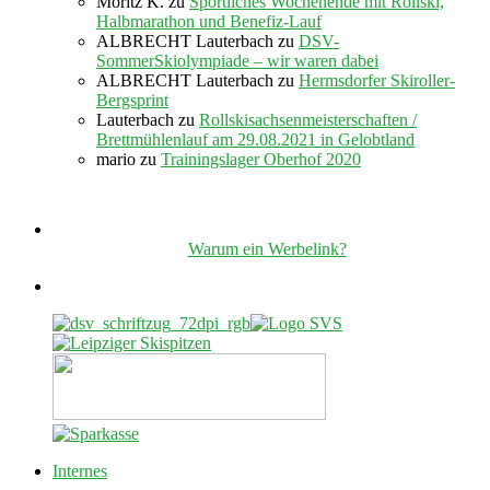
Moritz K.
zu
Sportliches Wochenende mit Rollski,
Halbmarathon und Benefiz-Lauf
ALBRECHT Lauterbach
zu
DSV-
SommerSkiolympiade – wir waren dabei
ALBRECHT Lauterbach
zu
Hermsdorfer Skiroller-
Bergsprint
Lauterbach
zu
Rollskisachsenmeisterschaften /
Brettmühlenlauf am 29.08.2021 in Gelobtland
mario
zu
Trainingslager Oberhof 2020
Warum ein Werbelink?
Internes