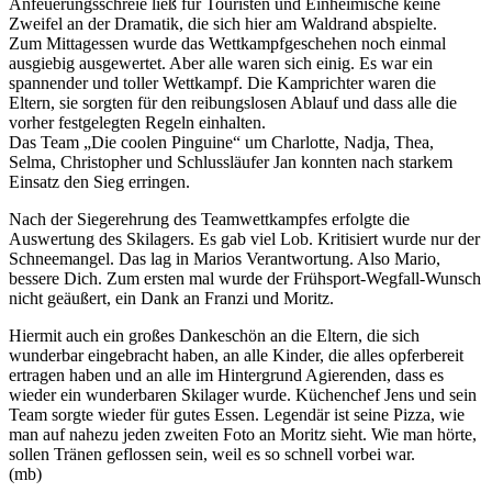
Anfeuerungsschreie ließ für Touristen und Einheimische keine
Zweifel an der Dramatik, die sich hier am Waldrand abspielte.
Zum Mittagessen wurde das Wettkampfgeschehen noch einmal
ausgiebig ausgewertet. Aber alle waren sich einig. Es war ein
spannender und toller Wettkampf. Die Kamprichter waren die
Eltern, sie sorgten für den reibungslosen Ablauf und dass alle die
vorher festgelegten Regeln einhalten.
Das Team „Die coolen Pinguine“ um Charlotte, Nadja, Thea,
Selma, Christopher und Schlussläufer Jan konnten nach starkem
Einsatz den Sieg erringen.
Nach der Siegerehrung des Teamwettkampfes erfolgte die
Auswertung des Skilagers. Es gab viel Lob. Kritisiert wurde nur der
Schneemangel. Das lag in Marios Verantwortung. Also Mario,
bessere Dich. Zum ersten mal wurde der Frühsport-Wegfall-Wunsch
nicht geäußert, ein Dank an Franzi und Moritz.
Hiermit auch ein großes Dankeschön an die Eltern, die sich
wunderbar eingebracht haben, an alle Kinder, die alles opferbereit
ertragen haben und an alle im Hintergrund Agierenden, dass es
wieder ein wunderbaren Skilager wurde. Küchenchef Jens und sein
Team sorgte wieder für gutes Essen. Legendär ist seine Pizza, wie
man auf nahezu jeden zweiten Foto an Moritz sieht. Wie man hörte,
sollen Tränen geflossen sein, weil es so schnell vorbei war.
(mb)