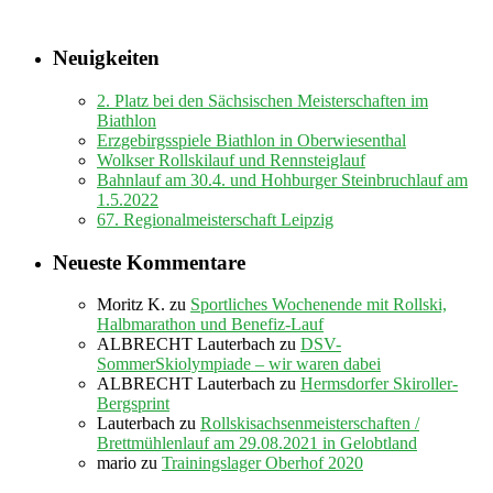
Neuigkeiten
2. Platz bei den Sächsischen Meisterschaften im
Biathlon
Erzgebirgsspiele Biathlon in Oberwiesenthal
Wolkser Rollskilauf und Rennsteiglauf
Bahnlauf am 30.4. und Hohburger Steinbruchlauf am
1.5.2022
67. Regionalmeisterschaft Leipzig
Neueste Kommentare
Moritz K.
zu
Sportliches Wochenende mit Rollski,
Halbmarathon und Benefiz-Lauf
ALBRECHT Lauterbach
zu
DSV-
SommerSkiolympiade – wir waren dabei
ALBRECHT Lauterbach
zu
Hermsdorfer Skiroller-
Bergsprint
Lauterbach
zu
Rollskisachsenmeisterschaften /
Brettmühlenlauf am 29.08.2021 in Gelobtland
mario
zu
Trainingslager Oberhof 2020