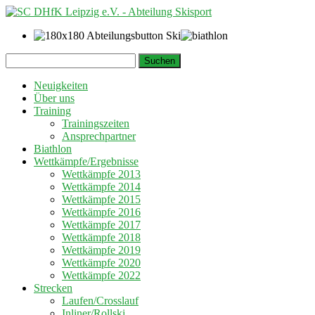
Springe
Suchen
zum
nach:
Inhalt
Neuigkeiten
Über uns
Training
Trainingszeiten
Ansprechpartner
Biathlon
Wettkämpfe/Ergebnisse
Wettkämpfe 2013
Wettkämpfe 2014
Wettkämpfe 2015
Wettkämpfe 2016
Wettkämpfe 2017
Wettkämpfe 2018
Wettkämpfe 2019
Wettkämpfe 2020
Wettkämpfe 2022
Strecken
Laufen/Crosslauf
Inliner/Rollski