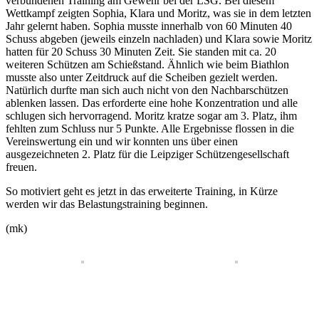
verbundenen Training am Gewehr bei der LSG. Bei diesem
Wettkampf zeigten Sophia, Klara und Moritz, was sie in dem letzten
Jahr gelernt haben. Sophia musste innerhalb von 60 Minuten 40
Schuss abgeben (jeweils einzeln nachladen) und Klara sowie Moritz
hatten für 20 Schuss 30 Minuten Zeit. Sie standen mit ca. 20
weiteren Schützen am Schießstand. Ähnlich wie beim Biathlon
musste also unter Zeitdruck auf die Scheiben gezielt werden.
Natürlich durfte man sich auch nicht von den Nachbarschützen
ablenken lassen. Das erforderte eine hohe Konzentration und alle
schlugen sich hervorragend. Moritz kratze sogar am 3. Platz, ihm
fehlten zum Schluss nur 5 Punkte. Alle Ergebnisse flossen in die
Vereinswertung ein und wir konnten uns über einen
ausgezeichneten 2. Platz für die Leipziger Schützengesellschaft
freuen.
So motiviert geht es jetzt in das erweiterte Training, in Kürze
werden wir das Belastungstraining beginnen.
(mk)