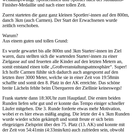
Finisher-Medaillie und nach einer tollen Zeit.
Zuerst starteten die ganz ganz kleinen Sportler/-innen auf den 800m,
danch 3km (auch Carmen). Der Start der Erwachsenen wurde
zeitlich verschoben.
Warum?
Aus einem guten und tollen Grund:
Es wurde gewartet bis alle 800m und 3km Starter/-innen im Ziel
waren, dazu stellten sich die wartenden Starter/-innen zu einer
Zielgasse auf und feuerten alle Kinder auf den letzten Metern an,
somit entstand einen tolle „Großveranstaltungsatmosphäre“. Super!
Ich hoffe Carmen fühlte sich dadurch auch angespornt auf den
letzten ihrer 3000 Meter, welche sie in einer Zeit von 19:58min
schaffte und somit den 8. Platz in der AK erreichte. Das schöne
breite Lächeln fehlte beim Überqueren der Ziellinie keineswegs!
Frank startete dann 18:30Uhr zum Hauptlauf. Die ersten beiden
Runden liefen sehr gut und er konnte das Tempo einiger schneller
Läufer mitgehen. Die 3. Runde forderte etwas mehr Motivation,
wobei er es hier etwas mäßig anging. Die letzte der 4 x 3km Runden
wurde wieder schön gekämpft und somit freute er sich beim
ehrgeizigen Zielsprint über den 75. Platz (13. AK) und konnte mit
der Zeit von 54:41min (4:33min/km) auch zufrieden sein, obwohl