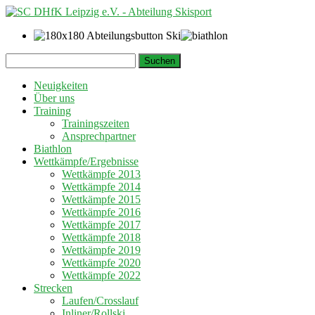
Springe
Suchen
zum
nach:
Inhalt
Neuigkeiten
Über uns
Training
Trainingszeiten
Ansprechpartner
Biathlon
Wettkämpfe/Ergebnisse
Wettkämpfe 2013
Wettkämpfe 2014
Wettkämpfe 2015
Wettkämpfe 2016
Wettkämpfe 2017
Wettkämpfe 2018
Wettkämpfe 2019
Wettkämpfe 2020
Wettkämpfe 2022
Strecken
Laufen/Crosslauf
Inliner/Rollski