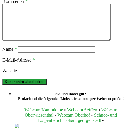
Kommentar
*
Name
*
E-Mail-Adresse
*
Website
Ski und Rodel gut?
Einfach auf die folgenden Links klicken und per Webcam prüfen!
Webcam Kammloipe
•
Webcam Seiffen
•
Webcam
Oberwiesenthal
•
Webcam Oberhof
•
Schnee- und
Loipenbericht Johanngeorgenstadt
•