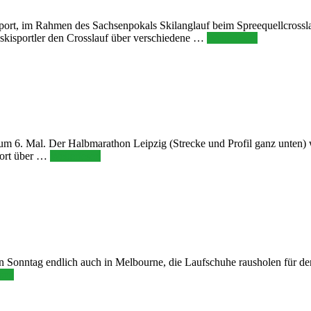
rt, im Rahmen des Sachsenpokals Skilanglauf beim Spreequellcrosslauf
sskisportler den Crosslauf über verschiedene …
Weiterlesen
 zum 6. Mal. Der Halbmarathon Leipzig (Strecke und Profil ganz unten) 
dort über …
Weiterlesen
n Sonntag endlich auch in Melbourne, die Laufschuhe rausholen für de
esen