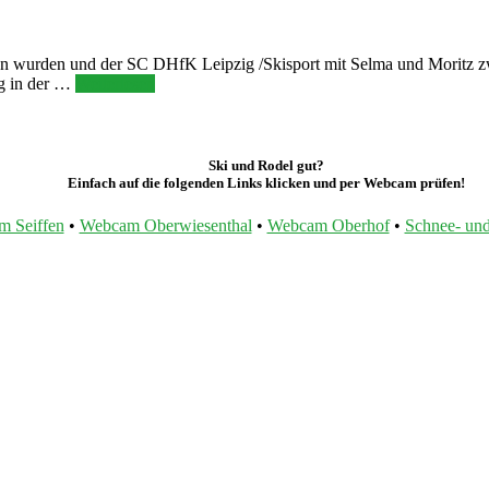
en wurden und der SC DHfK Leipzig /Skisport mit Selma und Moritz zw
ng in der …
Weiterlesen
Ski und Rodel gut?
Einfach auf die folgenden Links klicken und per Webcam prüfen!
 Seiffen
•
Webcam Oberwiesenthal
•
Webcam Oberhof
•
Schnee- und