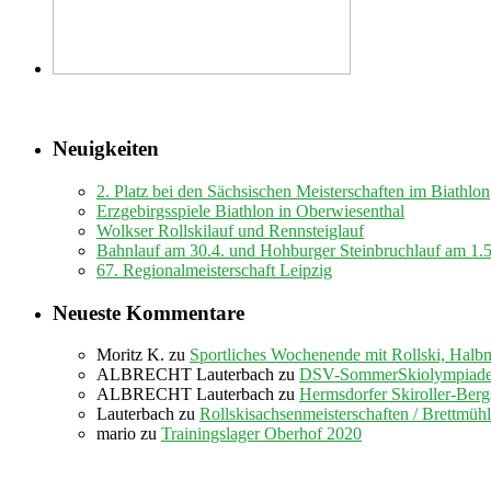
Neuigkeiten
2. Platz bei den Sächsischen Meisterschaften im Biathlon
Erzgebirgsspiele Biathlon in Oberwiesenthal
Wolkser Rollskilauf und Rennsteiglauf
Bahnlauf am 30.4. und Hohburger Steinbruchlauf am 1.
67. Regionalmeisterschaft Leipzig
Neueste Kommentare
Moritz K.
zu
Sportliches Wochenende mit Rollski, Halb
ALBRECHT Lauterbach
zu
DSV-SommerSkiolympiade 
ALBRECHT Lauterbach
zu
Hermsdorfer Skiroller-Berg
Lauterbach
zu
Rollskisachsenmeisterschaften / Brettmüh
mario
zu
Trainingslager Oberhof 2020