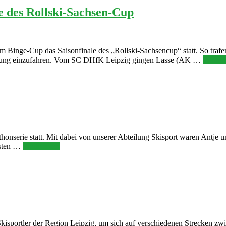
le des Rollski-Sachsen-Cup
m Binge-Cup das Saisonfinale des „Rollski-Sachsencup“ statt. So trafen
wertung einzufahren. Vom SC DHfK Leipzig gingen Lasse (AK …
Weiter
nserie statt. Mit dabei von unserer Abteilung Skisport waren Antje und
esten …
Weiterlesen
e Skisportler der Region Leipzig, um sich auf verschiedenen Strecke