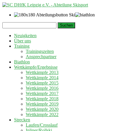
Springe
Suchen
zum
nach:
Inhalt
Neuigkeiten
Über uns
Training
Trainingszeiten
Ansprechpartner
Biathlon
Wettkämpfe/Ergebnisse
Wettkämpfe 2013
Wettkämpfe 2014
Wettkämpfe 2015
Wettkämpfe 2016
Wettkämpfe 2017
Wettkämpfe 2018
Wettkämpfe 2019
Wettkämpfe 2020
Wettkämpfe 2022
Strecken
Laufen/Crosslauf
Inliner/Rollski