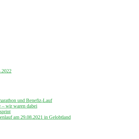
5.2022
marathon und Benefiz-Lauf
– wir waren dabei
sprint
lenlauf am 29.08.2021 in Gelobtland