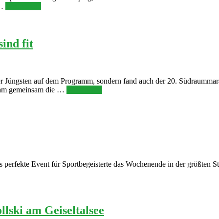
 …
Weiterlesen
ind fit
er Jüngsten auf dem Programm, sondern fand auch der 20. Südraummarat
 Team gemeinsam die …
Weiterlesen
perfekte Event für Sportbegeisterte das Wochenende in der größten St
llski am Geiseltalsee