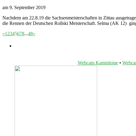
am 9. September 2019
Nachdem am 22.8.19 die Sachsenmeisterschaften in Zittau ausgetrag
die Rennen der Deutschen Rollski Meisterschaft. Selma (AK 12) gi
«
1
2
3
4
5
6
7
8
...
48
»
Webcam Kammloipe
•
Webcam