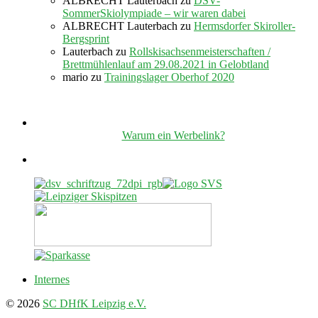
ALBRECHT Lauterbach
zu
DSV-
SommerSkiolympiade – wir waren dabei
ALBRECHT Lauterbach
zu
Hermsdorfer Skiroller-
Bergsprint
Lauterbach
zu
Rollskisachsenmeisterschaften /
Brettmühlenlauf am 29.08.2021 in Gelobtland
mario
zu
Trainingslager Oberhof 2020
Warum ein Werbelink?
Internes
© 2026
SC DHfK Leipzig e.V.