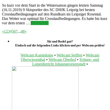
So kurz vor dem Start in die Wintersaison gingen letzten Samstag
(16.11.2019) 9 Skisportler des SC DHfK Leipzig bei besten
Crosslaufbedingungen auf den Rundkurs im Leipziger Rosental.
Das Wetter war optimal für Crosslaufbedingungen. Es hatte bis kurz
vor dem ersten …
Weiterlesen
«
1
2
3
4
5
6
7
...
48
»
Ski und Rodel gut?
Einfach auf die folgenden Links klicken und per Webcam prüfen!
Webcam Kammloipe
•
Webcam Seiffen
•
Webcam
Oberwiesenthal
•
Webcam Oberhof
•
Schnee- und
Loipenbericht Johanngeorgenstadt
•